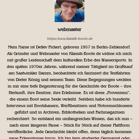
webmaster
https://www.klassik-boote.de
Mein Name ist Detlev Pickert, geboren 1957 in Berlin-Zehlendorf.
Als Gründer und Webmaster von Klassik-Boote.de widme ich mich
mit großer Leidenschaft dem kulturellen Erbe des Wassersports. In
den späten 1970er Jahren, während meiner Tätigkeit im Großkauf
am Saatwinkler Damm, beobachtete ich fasziniert die Testfahrten
von Dieter König und seinem Team. Diese Begegnungen weckten
in mir eine tiefe Begeisterung für die Geschichte der Boote – ihre
Herkunft, ihre Besitzer, ihre Erlebnisse. Es ist diese „Provenienz“,
die einem Boot seine Seele verleiht. Seitdem habe ich hunderte
Interviews mit Bootsbauern, Werftbesitzern und Motorenschlossern
geführt und in Archiven, Bibliotheken und Fachmagazinen
recherchiert. So entstand ein umfangreiches Wissen, das ich nun –
nach einer längeren Pause – Stück für Stück auf dieser Plattform
veröffentliche. Jede Geschichte bleibt offen, denn täglich kommen
neue Erkenntnisse hinzu. Ich bin kein studierter Germanist oder