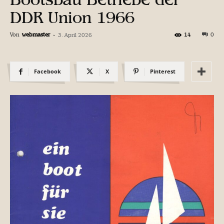
DDR Union 1966
Von
webmaster
-
14
0
3. April 2026
Facebook
X
Pinterest