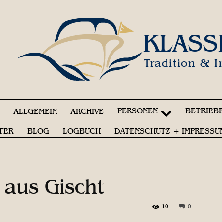
KLASS
Tradition & I
PERSONEN
BETRIEB
!
ALLGEMEIN
ARCHIVE
TER
BLOG
LOGBUCH
DATENSCHUTZ + IMPRESSU
 aus Gischt
10
0