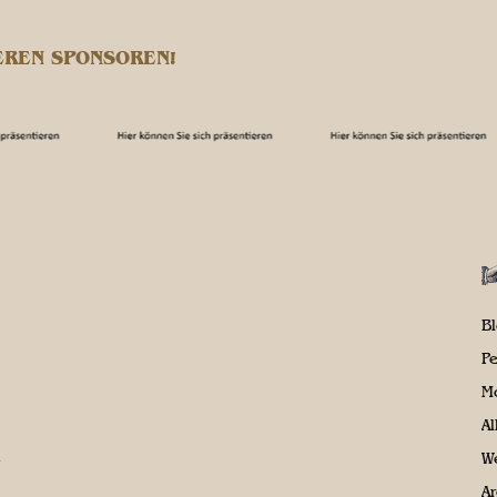
EREN SPONSOREN!
B
P
M
A
We
Ar