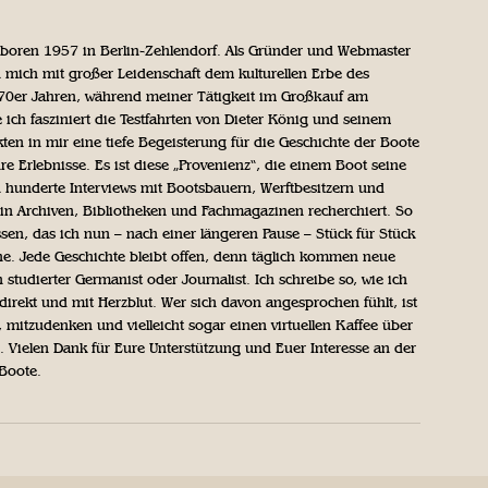
geboren 1957 in Berlin-Zehlendorf. Als Gründer und Webmaster
 mich mit großer Leidenschaft dem kulturellen Erbe des
970er Jahren, während meiner Tätigkeit im Großkauf am
ich fasziniert die Testfahrten von Dieter König und seinem
n in mir eine tiefe Begeisterung für die Geschichte der Boote
ihre Erlebnisse. Es ist diese „Provenienz“, die einem Boot seine
h hunderte Interviews mit Bootsbauern, Werftbesitzern und
in Archiven, Bibliotheken und Fachmagazinen recherchiert. So
sen, das ich nun – nach einer längeren Pause – Stück für Stück
iche. Jede Geschichte bleibt offen, denn täglich kommen neue
 studierter Germanist oder Journalist. Ich schreibe so, wie ich
direkt und mit Herzblut. Wer sich davon angesprochen fühlt, ist
, mitzudenken und vielleicht sogar einen virtuellen Kaffee über
Vielen Dank für Eure Unterstützung und Euer Interesse an der
 Boote.