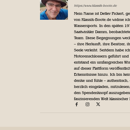
https://www.klassik-boote.de
Mein Name ist Detlev Pickert, 
von Klassik-Boote.de widme ich
Wassersports. In den späten 1
Saatwinkler Damm, beobachtete 
Team. Diese Begegnungen weckte
– ihre Herkunft, ihre Besitzer, 
Seele verleiht. Seitdem habe ic
Motorenschlossern geführt und 
entstand ein umfangreiches Wis
auf dieser Plattform veröffentl
Erkenntnisse hinzu. Ich bin kein
denke und fühle – authentisch, 
herzlich eingeladen, mitzulesen
den Spendenknopf auszugeben. 
faszinierenden Welt klassischer