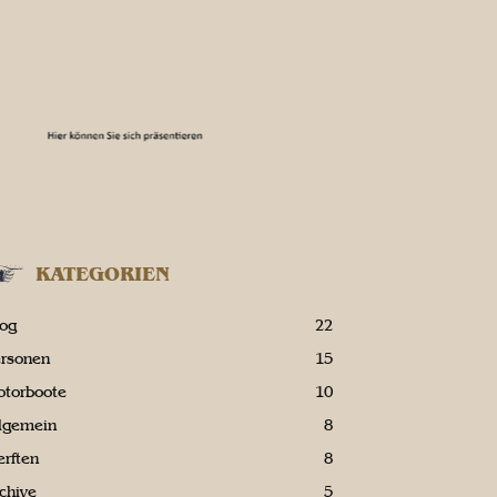
KATEGORIEN
log
22
ersonen
15
otorboote
10
llgemein
8
rften
8
chive
5