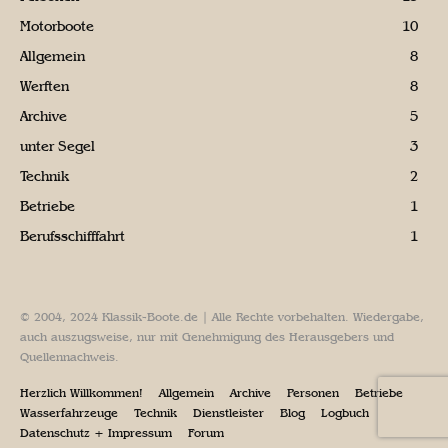
Motorboote
10
Allgemein
8
Werften
8
Archive
5
unter Segel
3
Technik
2
Betriebe
1
Berufsschifffahrt
1
© 2004, 2024 Klassik-Boote.de | Alle Rechte vorbehalten. Wiedergabe,
auch auszugsweise, nur mit Genehmigung des Herausgebers und
Quellennachweis.
Herzlich Willkommen!
Allgemein
Archive
Personen
Betriebe
Wasserfahrzeuge
Technik
Dienstleister
Blog
Logbuch
Datenschutz + Impressum
Forum