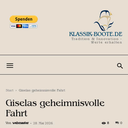
KLASSIK-BOOTE.DE
Tradition & Innovation -
Werte erhalten
Start
Giselas geheimnisvolle Fahrt
Giselas geheimnisvolle
Fahrt
Von
webmaster
-
8
0
28. Mai 2026