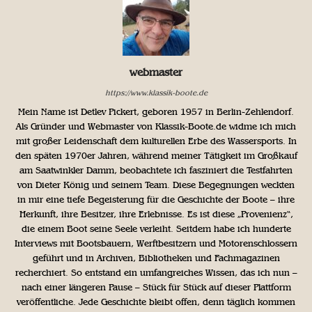
webmaster
https://www.klassik-boote.de
Mein Name ist Detlev Pickert, geboren 1957 in Berlin-Zehlendorf.
Als Gründer und Webmaster von Klassik-Boote.de widme ich mich
mit großer Leidenschaft dem kulturellen Erbe des Wassersports. In
den späten 1970er Jahren, während meiner Tätigkeit im Großkauf
am Saatwinkler Damm, beobachtete ich fasziniert die Testfahrten
von Dieter König und seinem Team. Diese Begegnungen weckten
in mir eine tiefe Begeisterung für die Geschichte der Boote – ihre
Herkunft, ihre Besitzer, ihre Erlebnisse. Es ist diese „Provenienz“,
die einem Boot seine Seele verleiht. Seitdem habe ich hunderte
Interviews mit Bootsbauern, Werftbesitzern und Motorenschlossern
geführt und in Archiven, Bibliotheken und Fachmagazinen
recherchiert. So entstand ein umfangreiches Wissen, das ich nun –
nach einer längeren Pause – Stück für Stück auf dieser Plattform
veröffentliche. Jede Geschichte bleibt offen, denn täglich kommen