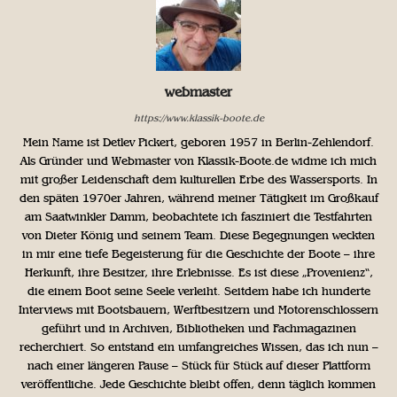
webmaster
https://www.klassik-boote.de
Mein Name ist Detlev Pickert, geboren 1957 in Berlin-Zehlendorf.
Als Gründer und Webmaster von Klassik-Boote.de widme ich mich
mit großer Leidenschaft dem kulturellen Erbe des Wassersports. In
den späten 1970er Jahren, während meiner Tätigkeit im Großkauf
am Saatwinkler Damm, beobachtete ich fasziniert die Testfahrten
von Dieter König und seinem Team. Diese Begegnungen weckten
in mir eine tiefe Begeisterung für die Geschichte der Boote – ihre
Herkunft, ihre Besitzer, ihre Erlebnisse. Es ist diese „Provenienz“,
die einem Boot seine Seele verleiht. Seitdem habe ich hunderte
Interviews mit Bootsbauern, Werftbesitzern und Motorenschlossern
geführt und in Archiven, Bibliotheken und Fachmagazinen
recherchiert. So entstand ein umfangreiches Wissen, das ich nun –
nach einer längeren Pause – Stück für Stück auf dieser Plattform
veröffentliche. Jede Geschichte bleibt offen, denn täglich kommen