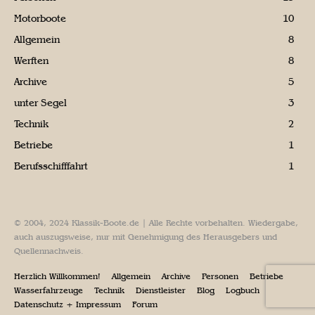
Motorboote
10
Allgemein
8
Werften
8
Archive
5
unter Segel
3
Technik
2
Betriebe
1
Berufsschifffahrt
1
© 2004, 2024 Klassik-Boote.de | Alle Rechte vorbehalten. Wiedergabe,
auch auszugsweise, nur mit Genehmigung des Herausgebers und
Quellennachweis.
Herzlich Willkommen!
Allgemein
Archive
Personen
Betriebe
Wasserfahrzeuge
Technik
Dienstleister
Blog
Logbuch
Datenschutz + Impressum
Forum