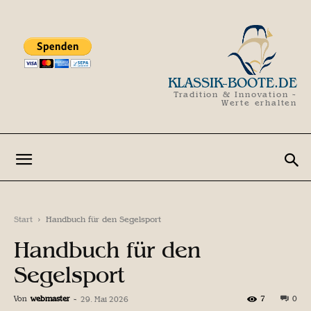
KLASSIK-BOOTE.DE
Tradition & Innovation -
Werte erhalten
Start
Handbuch für den Segelsport
Handbuch für den
Segelsport
Von
webmaster
-
7
0
29. Mai 2026