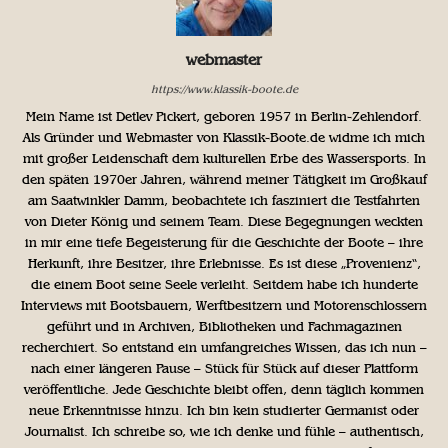
webmaster
https://www.klassik-boote.de
Mein Name ist Detlev Pickert, geboren 1957 in Berlin-Zehlendorf.
Als Gründer und Webmaster von Klassik-Boote.de widme ich mich
mit großer Leidenschaft dem kulturellen Erbe des Wassersports. In
den späten 1970er Jahren, während meiner Tätigkeit im Großkauf
am Saatwinkler Damm, beobachtete ich fasziniert die Testfahrten
von Dieter König und seinem Team. Diese Begegnungen weckten
in mir eine tiefe Begeisterung für die Geschichte der Boote – ihre
Herkunft, ihre Besitzer, ihre Erlebnisse. Es ist diese „Provenienz“,
die einem Boot seine Seele verleiht. Seitdem habe ich hunderte
Interviews mit Bootsbauern, Werftbesitzern und Motorenschlossern
geführt und in Archiven, Bibliotheken und Fachmagazinen
recherchiert. So entstand ein umfangreiches Wissen, das ich nun –
nach einer längeren Pause – Stück für Stück auf dieser Plattform
veröffentliche. Jede Geschichte bleibt offen, denn täglich kommen
neue Erkenntnisse hinzu. Ich bin kein studierter Germanist oder
Journalist. Ich schreibe so, wie ich denke und fühle – authentisch,