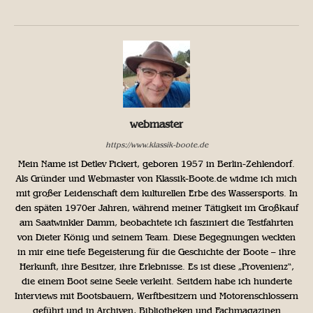
webmaster
https://www.klassik-boote.de
Mein Name ist Detlev Pickert, geboren 1957 in Berlin-Zehlendorf.
Als Gründer und Webmaster von Klassik-Boote.de widme ich mich
mit großer Leidenschaft dem kulturellen Erbe des Wassersports. In
den späten 1970er Jahren, während meiner Tätigkeit im Großkauf
am Saatwinkler Damm, beobachtete ich fasziniert die Testfahrten
von Dieter König und seinem Team. Diese Begegnungen weckten
in mir eine tiefe Begeisterung für die Geschichte der Boote – ihre
Herkunft, ihre Besitzer, ihre Erlebnisse. Es ist diese „Provenienz“,
die einem Boot seine Seele verleiht. Seitdem habe ich hunderte
Interviews mit Bootsbauern, Werftbesitzern und Motorenschlossern
geführt und in Archiven, Bibliotheken und Fachmagazinen