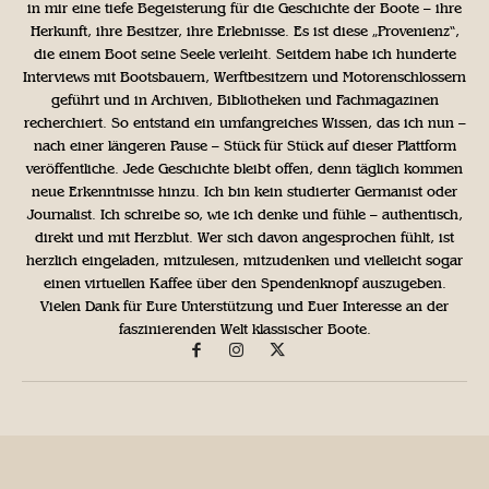
in mir eine tiefe Begeisterung für die Geschichte der Boote – ihre
Herkunft, ihre Besitzer, ihre Erlebnisse. Es ist diese „Provenienz“,
die einem Boot seine Seele verleiht. Seitdem habe ich hunderte
Interviews mit Bootsbauern, Werftbesitzern und Motorenschlossern
geführt und in Archiven, Bibliotheken und Fachmagazinen
recherchiert. So entstand ein umfangreiches Wissen, das ich nun –
nach einer längeren Pause – Stück für Stück auf dieser Plattform
veröffentliche. Jede Geschichte bleibt offen, denn täglich kommen
neue Erkenntnisse hinzu. Ich bin kein studierter Germanist oder
Journalist. Ich schreibe so, wie ich denke und fühle – authentisch,
direkt und mit Herzblut. Wer sich davon angesprochen fühlt, ist
herzlich eingeladen, mitzulesen, mitzudenken und vielleicht sogar
einen virtuellen Kaffee über den Spendenknopf auszugeben.
Vielen Dank für Eure Unterstützung und Euer Interesse an der
faszinierenden Welt klassischer Boote.