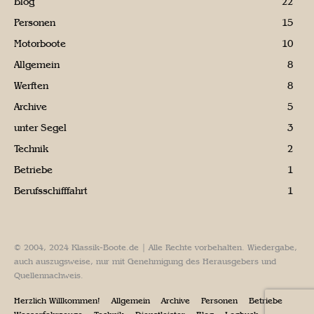
Blog
22
Personen
15
Motorboote
10
Allgemein
8
Werften
8
Archive
5
unter Segel
3
Technik
2
Betriebe
1
Berufsschifffahrt
1
© 2004, 2024 Klassik-Boote.de | Alle Rechte vorbehalten. Wiedergabe,
auch auszugsweise, nur mit Genehmigung des Herausgebers und
Quellennachweis.
Herzlich Willkommen!
Allgemein
Archive
Personen
Betriebe