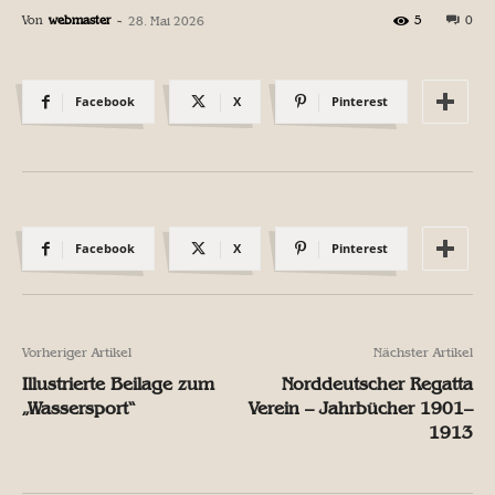
Von
webmaster
-
5
0
28. Mai 2026
Facebook
X
Pinterest
Facebook
X
Pinterest
Vorheriger Artikel
Nächster Artikel
Illustrierte Beilage zum
Norddeutscher Regatta
„Wassersport“
Verein – Jahrbücher 1901–
1913