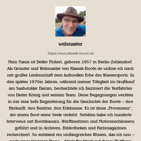
webmaster
https://www.klassik-boote.de
Mein Name ist Detlev Pickert, geboren 1957 in Berlin-Zehlendorf.
Als Gründer und Webmaster von Klassik-Boote.de widme ich mich
mit großer Leidenschaft dem kulturellen Erbe des Wassersports. In
den späten 1970er Jahren, während meiner Tätigkeit im Großkauf
am Saatwinkler Damm, beobachtete ich fasziniert die Testfahrten
von Dieter König und seinem Team. Diese Begegnungen weckten
in mir eine tiefe Begeisterung für die Geschichte der Boote – ihre
Herkunft, ihre Besitzer, ihre Erlebnisse. Es ist diese „Provenienz“,
die einem Boot seine Seele verleiht. Seitdem habe ich hunderte
Interviews mit Bootsbauern, Werftbesitzern und Motorenschlossern
geführt und in Archiven, Bibliotheken und Fachmagazinen
recherchiert. So entstand ein umfangreiches Wissen, das ich nun –