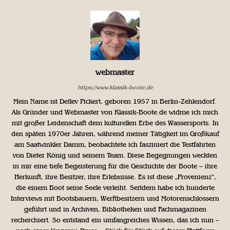
webmaster
https://www.klassik-boote.de
Mein Name ist Detlev Pickert, geboren 1957 in Berlin-Zehlendorf.
Als Gründer und Webmaster von Klassik-Boote.de widme ich mich
mit großer Leidenschaft dem kulturellen Erbe des Wassersports. In
den späten 1970er Jahren, während meiner Tätigkeit im Großkauf
am Saatwinkler Damm, beobachtete ich fasziniert die Testfahrten
von Dieter König und seinem Team. Diese Begegnungen weckten
in mir eine tiefe Begeisterung für die Geschichte der Boote – ihre
Herkunft, ihre Besitzer, ihre Erlebnisse. Es ist diese „Provenienz“,
die einem Boot seine Seele verleiht. Seitdem habe ich hunderte
Interviews mit Bootsbauern, Werftbesitzern und Motorenschlossern
geführt und in Archiven, Bibliotheken und Fachmagazinen
recherchiert. So entstand ein umfangreiches Wissen, das ich nun –