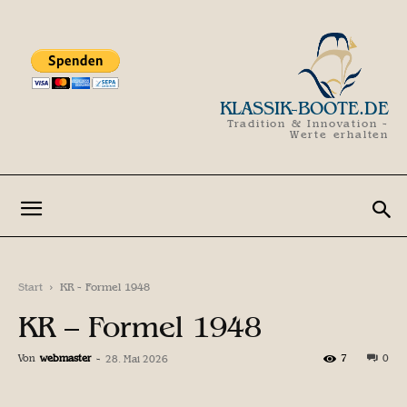
KLASSIK-BOOTE.DE
Tradition & Innovation -
Werte erhalten
Start
KR - Formel 1948
KR – Formel 1948
Von
webmaster
-
7
0
28. Mai 2026