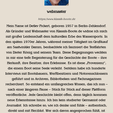
webmaster
https://www.klassik-boote.de
Mein Name ist Detlev Pickert, geboren 1957 in Berlin-Zehlendorf.
Als Gründer und Webmaster von Klassik-Boote.de widme ich mich
mit großer Leidenschaft dem kulturellen Erbe des Wassersports. In
den späten 1970er Jahren, während meiner Tätigkeit im Großkauf
am Saatwinkler Damm, beobachtete ich fasziniert die Testfahrten
von Dieter König und seinem Team. Diese Begegnungen weckten
in mir eine tiefe Begeisterung für die Geschichte der Boote – ihre
Herkunft, ihre Besitzer, ihre Erlebnisse. Es ist diese „Provenienz“,
die einem Boot seine Seele verleiht. Seitdem habe ich hunderte
Interviews mit Bootsbauern, Werftbesitzern und Motorenschlossern
geführt und in Archiven, Bibliotheken und Fachmagazinen
recherchiert. So entstand ein umfangreiches Wissen, das ich nun –
nach einer längeren Pause – Stück für Stück auf dieser Plattform
veröffentliche. Jede Geschichte bleibt offen, denn täglich kommen
neue Erkenntnisse hinzu. Ich bin kein studierter Germanist oder
Journalist. Ich schreibe so, wie ich denke und fühle – authentisch,
direkt und mit Herzblut. Wer sich davon angesprochen fühlt, ist