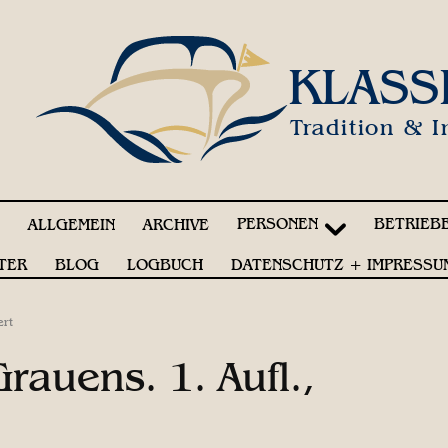
KLASS
Tradition & I
PERSONEN
BETRIEB
!
ALLGEMEIN
ARCHIVE
TER
BLOG
LOGBUCH
DATENSCHUTZ + IMPRESSU
ert
rauens. 1. Aufl.,