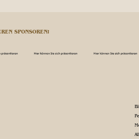
EREN SPONSOREN!
B
P
M
A