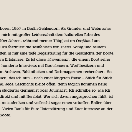
geboren 1957 in Berlin-Zehlendorf. Als Gründer und Webmaster
 mich mit großer Leidenschaft dem kulturellen Erbe des
970er Jahren, während meiner Tätigkeit im Großkauf am
ich fasziniert die Testfahrten von Dieter König und seinem
n in mir eine tiefe Begeisterung für die Geschichte der Boote
ihre Erlebnisse. Es ist diese „Provenienz“, die einem Boot seine
h hunderte Interviews mit Bootsbauern, Werftbesitzern und
in Archiven, Bibliotheken und Fachmagazinen recherchiert. So
sen, das ich nun – nach einer längeren Pause – Stück für Stück
iche. Jede Geschichte bleibt offen, denn täglich kommen neue
 studierter Germanist oder Journalist. Ich schreibe so, wie ich
direkt und mit Herzblut. Wer sich davon angesprochen fühlt, ist
, mitzudenken und vielleicht sogar einen virtuellen Kaffee über
Vielen Dank für Eure Unterstützung und Euer Interesse an der
 Boote.