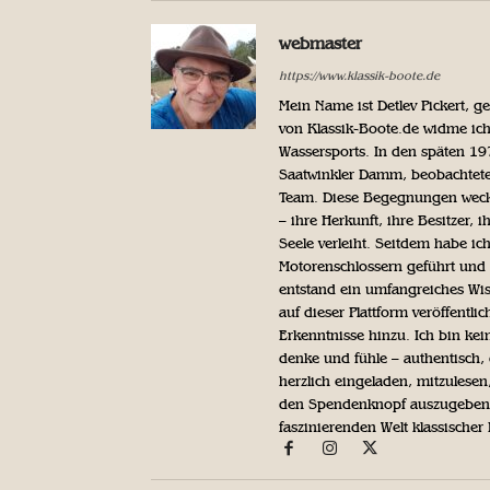
webmaster
https://www.klassik-boote.de
Mein Name ist Detlev Pickert, 
von Klassik-Boote.de widme ich
Wassersports. In den späten 1
Saatwinkler Damm, beobachtete 
Team. Diese Begegnungen weckte
– ihre Herkunft, ihre Besitzer, 
Seele verleiht. Seitdem habe ic
Motorenschlossern geführt und 
entstand ein umfangreiches Wis
auf dieser Plattform veröffentl
Erkenntnisse hinzu. Ich bin kein
denke und fühle – authentisch, 
herzlich eingeladen, mitzulesen
den Spendenknopf auszugeben. 
faszinierenden Welt klassischer