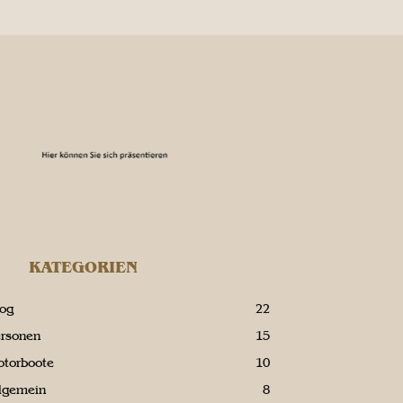
KATEGORIEN
log
22
ersonen
15
otorboote
10
llgemein
8