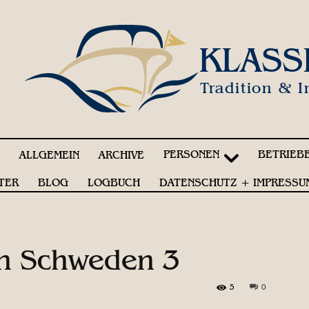
KLASS
Tradition & I
PERSONEN
BETRIEB
!
ALLGEMEIN
ARCHIVE
TER
BLOG
LOGBUCH
DATENSCHUTZ + IMPRESSU
h Schweden 3
5
0