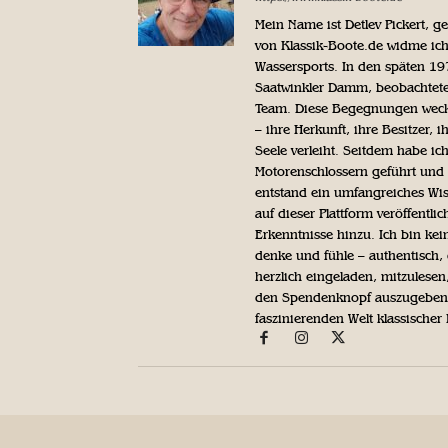
Mein Name ist Detlev Pickert, 
von Klassik-Boote.de widme ich
Wassersports. In den späten 1
Saatwinkler Damm, beobachtete 
Team. Diese Begegnungen weckte
– ihre Herkunft, ihre Besitzer, 
Seele verleiht. Seitdem habe ic
Motorenschlossern geführt und 
entstand ein umfangreiches Wis
auf dieser Plattform veröffentl
Erkenntnisse hinzu. Ich bin kein
denke und fühle – authentisch, 
herzlich eingeladen, mitzulesen
den Spendenknopf auszugeben. 
faszinierenden Welt klassischer