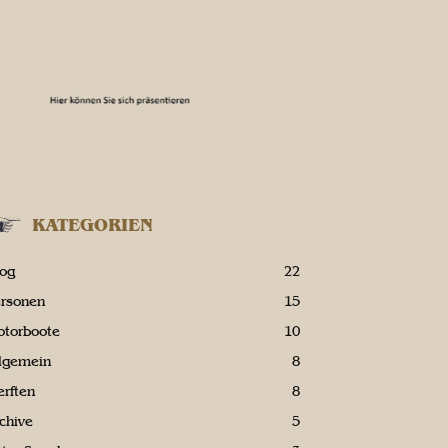
KATEGORIEN
log
22
ersonen
15
otorboote
10
llgemein
8
rften
8
chive
5