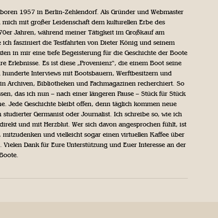
geboren 1957 in Berlin-Zehlendorf. Als Gründer und Webmaster
 mich mit großer Leidenschaft dem kulturellen Erbe des
970er Jahren, während meiner Tätigkeit im Großkauf am
ich fasziniert die Testfahrten von Dieter König und seinem
n in mir eine tiefe Begeisterung für die Geschichte der Boote
ihre Erlebnisse. Es ist diese „Provenienz“, die einem Boot seine
h hunderte Interviews mit Bootsbauern, Werftbesitzern und
in Archiven, Bibliotheken und Fachmagazinen recherchiert. So
sen, das ich nun – nach einer längeren Pause – Stück für Stück
iche. Jede Geschichte bleibt offen, denn täglich kommen neue
 studierter Germanist oder Journalist. Ich schreibe so, wie ich
direkt und mit Herzblut. Wer sich davon angesprochen fühlt, ist
, mitzudenken und vielleicht sogar einen virtuellen Kaffee über
Vielen Dank für Eure Unterstützung und Euer Interesse an der
 Boote.