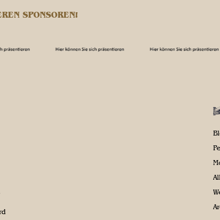
EREN SPONSOREN!
B
P
M
A
We
Ar
rd