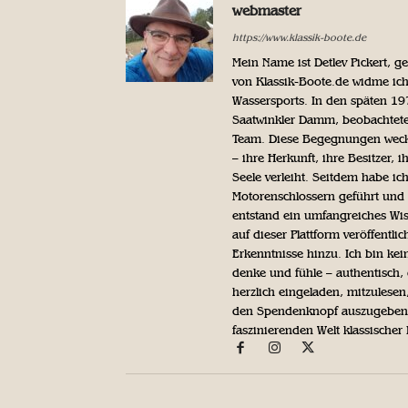
webmaster
https://www.klassik-boote.de
Mein Name ist Detlev Pickert, 
von Klassik-Boote.de widme ich
Wassersports. In den späten 1
Saatwinkler Damm, beobachtete 
Team. Diese Begegnungen weckte
– ihre Herkunft, ihre Besitzer, 
Seele verleiht. Seitdem habe ic
Motorenschlossern geführt und 
entstand ein umfangreiches Wis
auf dieser Plattform veröffentl
Erkenntnisse hinzu. Ich bin kein
denke und fühle – authentisch, 
herzlich eingeladen, mitzulesen
den Spendenknopf auszugeben. 
faszinierenden Welt klassischer