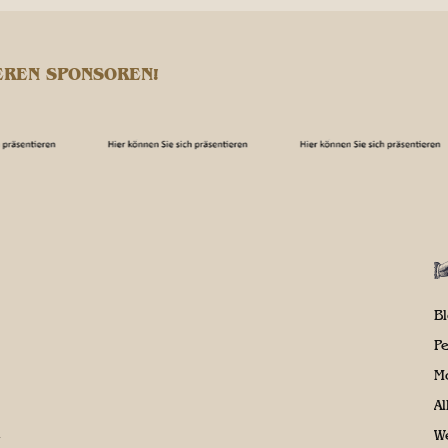
EREN SPONSOREN!
B
P
M
A
We