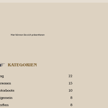
KATEGORIEN
log
22
ersonen
15
otorboote
10
llgemein
8
rften
8