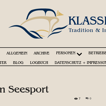
KLASS
Tradition & I
PERSONEN
BETRIEB
!
ALLGEMEIN
ARCHIVE
TER
BLOG
LOGBUCH
DATENSCHUTZ + IMPRESSU
n Seesport
7
0