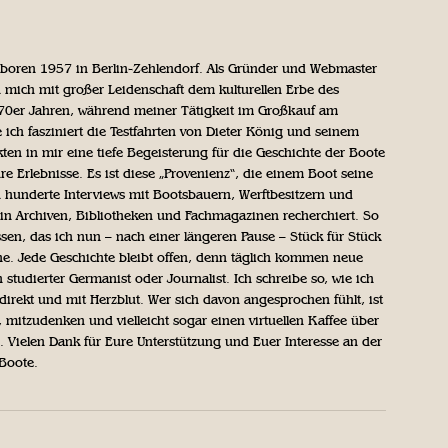
geboren 1957 in Berlin-Zehlendorf. Als Gründer und Webmaster
 mich mit großer Leidenschaft dem kulturellen Erbe des
970er Jahren, während meiner Tätigkeit im Großkauf am
ich fasziniert die Testfahrten von Dieter König und seinem
n in mir eine tiefe Begeisterung für die Geschichte der Boote
ihre Erlebnisse. Es ist diese „Provenienz“, die einem Boot seine
h hunderte Interviews mit Bootsbauern, Werftbesitzern und
in Archiven, Bibliotheken und Fachmagazinen recherchiert. So
sen, das ich nun – nach einer längeren Pause – Stück für Stück
iche. Jede Geschichte bleibt offen, denn täglich kommen neue
 studierter Germanist oder Journalist. Ich schreibe so, wie ich
direkt und mit Herzblut. Wer sich davon angesprochen fühlt, ist
, mitzudenken und vielleicht sogar einen virtuellen Kaffee über
Vielen Dank für Eure Unterstützung und Euer Interesse an der
 Boote.