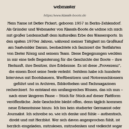
webmaster
https://www.klassik-boote.de
Mein Name ist Detlev Pickert, geboren 1957 in Berlin-Zehlendorf.
Als Gründer und Webmaster von Klassik-Boote.de widme ich mich
mit großer Leidenschaft dem kulturellen Erbe des Wassersports. In
den späten 1970er Jahren, während meiner Tätigkeit im Großkauf
am Saatwinkler Damm, beobachtete ich fasziniert die Testfahrten
von Dieter König und seinem Team. Diese Begegnungen weckten
in mir eine tiefe Begeisterung für die Geschichte der Boote – ihre
Herkunft, ihre Besitzer, ihre Erlebnisse. Es ist diese „Provenienz“,
die einem Boot seine Seele verleiht. Seitdem habe ich hunderte
Interviews mit Bootsbauern, Werftbesitzern und Motorenschlossern
geführt und in Archiven, Bibliotheken und Fachmagazinen
recherchiert. So entstand ein umfangreiches Wissen, das ich nun –
nach einer längeren Pause – Stück für Stück auf dieser Plattform
veröffentliche. Jede Geschichte bleibt offen, denn täglich kommen
neue Erkenntnisse hinzu. Ich bin kein studierter Germanist oder
Journalist. Ich schreibe so, wie ich denke und fühle – authentisch,
direkt und mit Herzblut. Wer sich davon angesprochen fühlt, ist
herzlich eingeladen, mitzulesen, mitzudenken und vielleicht sogar