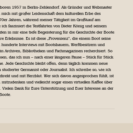
geboren 1957 in Berlin-Zehlendorf. Als Gründer und Webmaster
 mich mit großer Leidenschaft dem kulturellen Erbe des
970er Jahren, während meiner Tätigkeit im Großkauf am
ich fasziniert die Testfahrten von Dieter König und seinem
n in mir eine tiefe Begeisterung für die Geschichte der Boote
ihre Erlebnisse. Es ist diese „Provenienz“, die einem Boot seine
h hunderte Interviews mit Bootsbauern, Werftbesitzern und
in Archiven, Bibliotheken und Fachmagazinen recherchiert. So
sen, das ich nun – nach einer längeren Pause – Stück für Stück
iche. Jede Geschichte bleibt offen, denn täglich kommen neue
 studierter Germanist oder Journalist. Ich schreibe so, wie ich
direkt und mit Herzblut. Wer sich davon angesprochen fühlt, ist
, mitzudenken und vielleicht sogar einen virtuellen Kaffee über
Vielen Dank für Eure Unterstützung und Euer Interesse an der
 Boote.