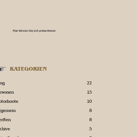
KATEGORIEN
log
22
ersonen
15
otorboote
10
llgemein
8
rften
8
chive
5