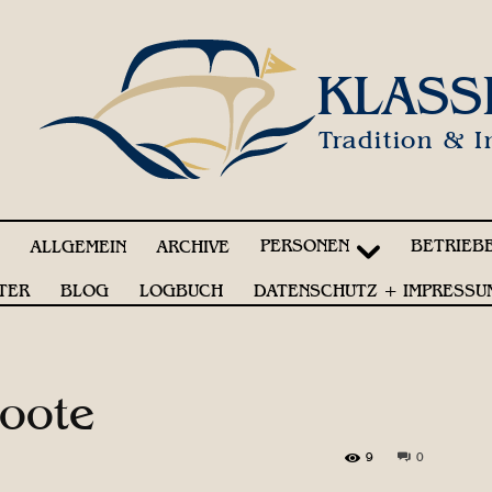
KLASS
Tradition & I
PERSONEN
BETRIEB
!
ALLGEMEIN
ARCHIVE
TER
BLOG
LOGBUCH
DATENSCHUTZ + IMPRESSU
boote
9
0