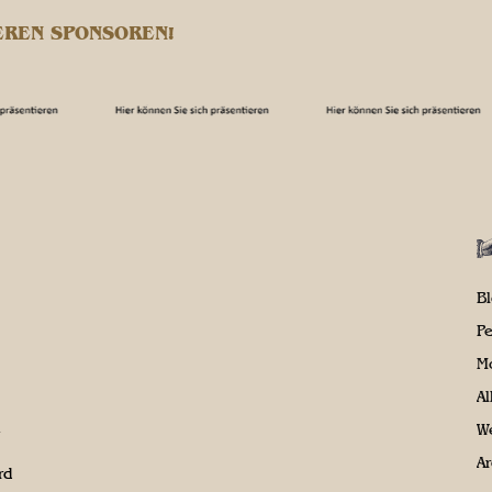
EREN SPONSOREN!
B
P
M
A
We
Ar
rd