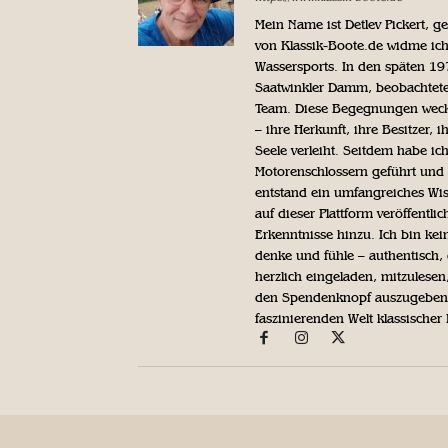
Mein Name ist Detlev Pickert, 
von Klassik-Boote.de widme ich
Wassersports. In den späten 1
Saatwinkler Damm, beobachtete 
Team. Diese Begegnungen weckte
– ihre Herkunft, ihre Besitzer, 
Seele verleiht. Seitdem habe ic
Motorenschlossern geführt und 
entstand ein umfangreiches Wis
auf dieser Plattform veröffentl
Erkenntnisse hinzu. Ich bin kein
denke und fühle – authentisch, 
herzlich eingeladen, mitzulesen
den Spendenknopf auszugeben. 
faszinierenden Welt klassischer