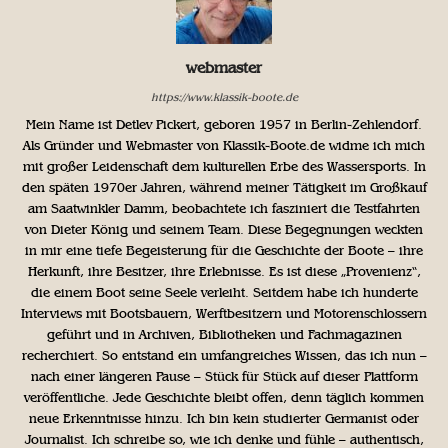
webmaster
https://www.klassik-boote.de
Mein Name ist Detlev Pickert, geboren 1957 in Berlin-Zehlendorf.
Als Gründer und Webmaster von Klassik-Boote.de widme ich mich
mit großer Leidenschaft dem kulturellen Erbe des Wassersports. In
den späten 1970er Jahren, während meiner Tätigkeit im Großkauf
am Saatwinkler Damm, beobachtete ich fasziniert die Testfahrten
von Dieter König und seinem Team. Diese Begegnungen weckten
in mir eine tiefe Begeisterung für die Geschichte der Boote – ihre
Herkunft, ihre Besitzer, ihre Erlebnisse. Es ist diese „Provenienz“,
die einem Boot seine Seele verleiht. Seitdem habe ich hunderte
Interviews mit Bootsbauern, Werftbesitzern und Motorenschlossern
geführt und in Archiven, Bibliotheken und Fachmagazinen
recherchiert. So entstand ein umfangreiches Wissen, das ich nun –
nach einer längeren Pause – Stück für Stück auf dieser Plattform
veröffentliche. Jede Geschichte bleibt offen, denn täglich kommen
neue Erkenntnisse hinzu. Ich bin kein studierter Germanist oder
Journalist. Ich schreibe so, wie ich denke und fühle – authentisch,