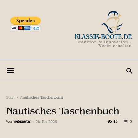
KLASSIK-BOOTE.DE
Tradition & Innovation -
Werte erhalten
Start
Nautisches Taschenbuch
Nautisches Taschenbuch
Von
webmaster
-
13
0
28. Mai 2026