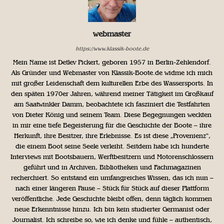
webmaster
https://www.klassik-boote.de
Mein Name ist Detlev Pickert, geboren 1957 in Berlin-Zehlendorf.
Als Gründer und Webmaster von Klassik-Boote.de widme ich mich
mit großer Leidenschaft dem kulturellen Erbe des Wassersports. In
den späten 1970er Jahren, während meiner Tätigkeit im Großkauf
am Saatwinkler Damm, beobachtete ich fasziniert die Testfahrten
von Dieter König und seinem Team. Diese Begegnungen weckten
in mir eine tiefe Begeisterung für die Geschichte der Boote – ihre
Herkunft, ihre Besitzer, ihre Erlebnisse. Es ist diese „Provenienz“,
die einem Boot seine Seele verleiht. Seitdem habe ich hunderte
Interviews mit Bootsbauern, Werftbesitzern und Motorenschlossern
geführt und in Archiven, Bibliotheken und Fachmagazinen
recherchiert. So entstand ein umfangreiches Wissen, das ich nun –
nach einer längeren Pause – Stück für Stück auf dieser Plattform
veröffentliche. Jede Geschichte bleibt offen, denn täglich kommen
neue Erkenntnisse hinzu. Ich bin kein studierter Germanist oder
Journalist. Ich schreibe so, wie ich denke und fühle – authentisch,