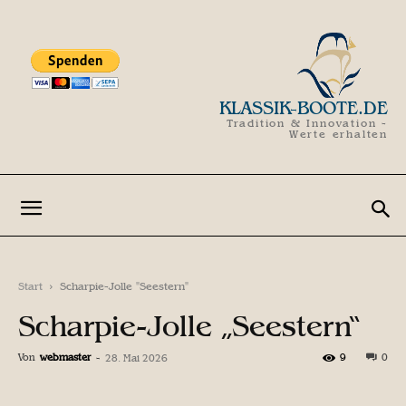
KLASSIK-BOOTE.DE
Tradition & Innovation -
Werte erhalten
Start
Scharpie-Jolle "Seestern"
Scharpie-Jolle „Seestern“
Von
webmaster
-
9
0
28. Mai 2026