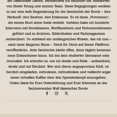
am Saatwinkler Damm, beobachtete ich fasziniert die Testfahrten
von Dieter König und seinem Team. Diese Begegnungen weckten
in mir eine tiefe Begeisterung für die Geschichte der Boote – ihre
Herkunft, ihre Besitzer, ihre Erlebnisse. Es ist diese „Provenienz“,
die einem Boot seine Seele verleiht. Seitdem habe ich hunderte
Interviews mit Bootsbauern, Werftbesitzern und Motorenschlossern
geführt und in Archiven, Bibliotheken und Fachmagazinen
recherchiert. So entstand ein umfangreiches Wissen, das ich nun –
nach einer längeren Pause – Stück für Stück auf dieser Plattform
veröffentliche. Jede Geschichte bleibt offen, denn täglich kommen
neue Erkenntnisse hinzu. Ich bin kein studierter Germanist oder
Journalist. Ich schreibe so, wie ich denke und fühle – authentisch,
direkt und mit Herzblut. Wer sich davon angesprochen fühlt, ist
herzlich eingeladen, mitzulesen, mitzudenken und vielleicht sogar
einen virtuellen Kaffee über den Spendenknopf auszugeben.
Vielen Dank für Eure Unterstützung und Euer Interesse an der
faszinierenden Welt klassischer Boote.