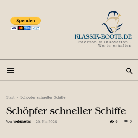
KLASSIK-BOOTE.DE
Tradition & Innovation -
Werte erhalten
Start
Schöpfer schneller Schiffe
Schöpfer schneller Schiffe
Von
webmaster
-
4
0
29. Mai 2026