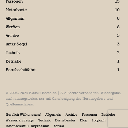
Personen
15
Motorboote
10
Allgemein
8
Werften
8
Archive
5
unter Segel
3
Technik
2
Betriebe
1
Berufsschifffahrt
1
© 2004, 2024 Klassik-Boote.de | Alle Rechte vorbehalten. Wiedergabe,
auch auszugsweise, nur mit Genehmigung des Herausgebers und
Quellennachweis.
Herzlich Willkommen!
Allgemein
Archive
Personen
Betriebe
Wasserfahrzeuge
Technik
Dienstleister
Blog
Logbuch
Datenschutz + Impressum
Forum