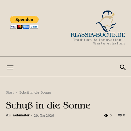
KLASSIK-BOOTE.DE
Tradition & Innovation -
Werte erhalten
Start
Schuß in die Sonne
Schuß in die Sonne
Von
webmaster
-
6
0
29. Mai 2026