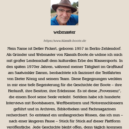
webmaster
https://www.klassik-boote.de
Mein Name ist Detlev Pickert, geboren 1957 in Berlin-Zehlendorf.
Als Gründer und Webmaster von Klassik-Boote.de widme ich mich
mit großer Leidenschaft dem kulturellen Erbe des Wassersports. In
den späten 1970er Jahren, während meiner Tätigkeit im Großkauf
am Saatwinkler Damm, beobachtete ich fasziniert die Testfahrten
von Dieter König und seinem Team. Diese Begegnungen weckten
in mir eine tiefe Begeisterung für die Geschichte der Boote – ihre
Herkunft, ihre Besitzer, ihre Erlebnisse. Es ist diese „Provenienz“,
die einem Boot seine Seele verleiht. Seitdem habe ich hunderte
Interviews mit Bootsbauern, Werftbesitzern und Motorenschlossern
geführt und in Archiven, Bibliotheken und Fachmagazinen
recherchiert. So entstand ein umfangreiches Wissen, das ich nun –
nach einer längeren Pause – Stück für Stück auf dieser Plattform
veröffentliche. Jede Geschichte bleibt offen, denn täglich kommen