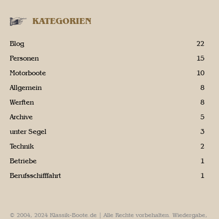
KATEGORIEN
Blog
22
Personen
15
Motorboote
10
Allgemein
8
Werften
8
Archive
5
unter Segel
3
Technik
2
Betriebe
1
Berufsschifffahrt
1
© 2004, 2024 Klassik-Boote.de | Alle Rechte vorbehalten. Wiedergabe,