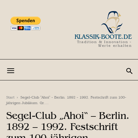
KLASSIK-BOOTE.DE
Tradition & Innovation -
Werte erhalten
Start
Segel-Club "Ahoi" - Berlin. 1892 - 1992. Festschrift zum 100-
jährigen Jubiläum. Gr....
Segel-Club „Ahoi“ – Berlin.
1892 – 1992. Festschrift
zum 100-jährigen