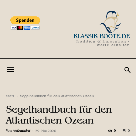
KLASSIK-BOOTE.DE
Tradition & Innovation -
Werte erhalten
Start
Segelhandbuch für den Atlantischen Ozean
Segelhandbuch für den
Atlantischen Ozean
Von
webmaster
-
9
0
29. Mai 2026