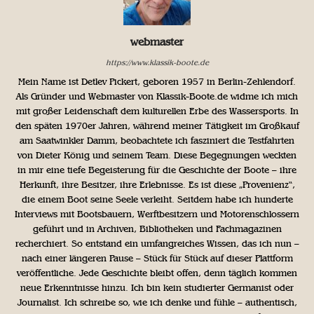
webmaster
https://www.klassik-boote.de
Mein Name ist Detlev Pickert, geboren 1957 in Berlin-Zehlendorf.
Als Gründer und Webmaster von Klassik-Boote.de widme ich mich
mit großer Leidenschaft dem kulturellen Erbe des Wassersports. In
den späten 1970er Jahren, während meiner Tätigkeit im Großkauf
am Saatwinkler Damm, beobachtete ich fasziniert die Testfahrten
von Dieter König und seinem Team. Diese Begegnungen weckten
in mir eine tiefe Begeisterung für die Geschichte der Boote – ihre
Herkunft, ihre Besitzer, ihre Erlebnisse. Es ist diese „Provenienz“,
die einem Boot seine Seele verleiht. Seitdem habe ich hunderte
Interviews mit Bootsbauern, Werftbesitzern und Motorenschlossern
geführt und in Archiven, Bibliotheken und Fachmagazinen
recherchiert. So entstand ein umfangreiches Wissen, das ich nun –
nach einer längeren Pause – Stück für Stück auf dieser Plattform
veröffentliche. Jede Geschichte bleibt offen, denn täglich kommen
neue Erkenntnisse hinzu. Ich bin kein studierter Germanist oder
Journalist. Ich schreibe so, wie ich denke und fühle – authentisch,