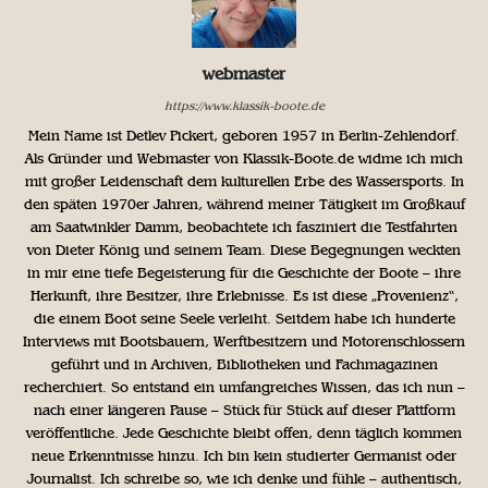
webmaster
https://www.klassik-boote.de
Mein Name ist Detlev Pickert, geboren 1957 in Berlin-Zehlendorf.
Als Gründer und Webmaster von Klassik-Boote.de widme ich mich
mit großer Leidenschaft dem kulturellen Erbe des Wassersports. In
den späten 1970er Jahren, während meiner Tätigkeit im Großkauf
am Saatwinkler Damm, beobachtete ich fasziniert die Testfahrten
von Dieter König und seinem Team. Diese Begegnungen weckten
in mir eine tiefe Begeisterung für die Geschichte der Boote – ihre
Herkunft, ihre Besitzer, ihre Erlebnisse. Es ist diese „Provenienz“,
die einem Boot seine Seele verleiht. Seitdem habe ich hunderte
Interviews mit Bootsbauern, Werftbesitzern und Motorenschlossern
geführt und in Archiven, Bibliotheken und Fachmagazinen
recherchiert. So entstand ein umfangreiches Wissen, das ich nun –
nach einer längeren Pause – Stück für Stück auf dieser Plattform
veröffentliche. Jede Geschichte bleibt offen, denn täglich kommen
neue Erkenntnisse hinzu. Ich bin kein studierter Germanist oder
Journalist. Ich schreibe so, wie ich denke und fühle – authentisch,