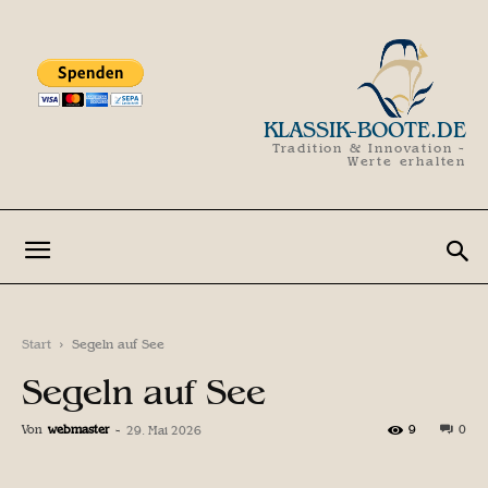
KLASSIK-BOOTE.DE
Tradition & Innovation -
Werte erhalten
Start
Segeln auf See
Segeln auf See
Von
webmaster
-
9
0
29. Mai 2026