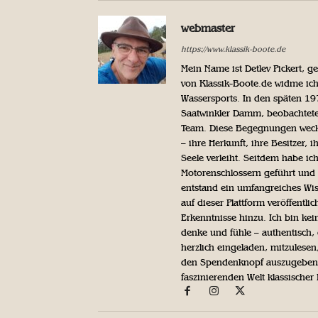
webmaster
https://www.klassik-boote.de
Mein Name ist Detlev Pickert, 
von Klassik-Boote.de widme ich
Wassersports. In den späten 1
Saatwinkler Damm, beobachtete 
Team. Diese Begegnungen weckte
– ihre Herkunft, ihre Besitzer, 
Seele verleiht. Seitdem habe ic
Motorenschlossern geführt und 
entstand ein umfangreiches Wis
auf dieser Plattform veröffentl
Erkenntnisse hinzu. Ich bin kein
denke und fühle – authentisch, 
herzlich eingeladen, mitzulesen
den Spendenknopf auszugeben. 
faszinierenden Welt klassischer