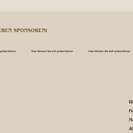
EREN SPONSOREN!
B
P
M
A