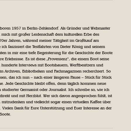
geboren 1957 in Berlin-Zehlendorf. Als Gründer und Webmaster
 mich mit großer Leidenschaft dem kulturellen Erbe des
970er Jahren, während meiner Tätigkeit im Großkauf am
ich fasziniert die Testfahrten von Dieter König und seinem
n in mir eine tiefe Begeisterung für die Geschichte der Boote
ihre Erlebnisse. Es ist diese „Provenienz“, die einem Boot seine
h hunderte Interviews mit Bootsbauern, Werftbesitzern und
in Archiven, Bibliotheken und Fachmagazinen recherchiert. So
sen, das ich nun – nach einer längeren Pause – Stück für Stück
iche. Jede Geschichte bleibt offen, denn täglich kommen neue
 studierter Germanist oder Journalist. Ich schreibe so, wie ich
direkt und mit Herzblut. Wer sich davon angesprochen fühlt, ist
, mitzudenken und vielleicht sogar einen virtuellen Kaffee über
Vielen Dank für Eure Unterstützung und Euer Interesse an der
 Boote.