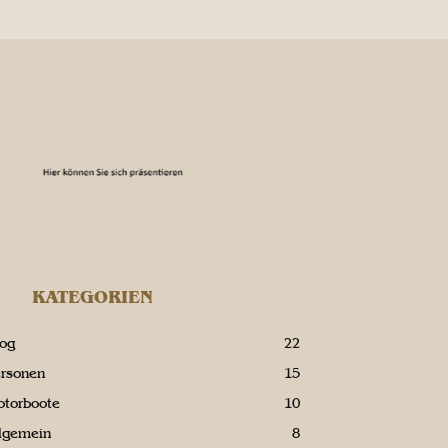
KATEGORIEN
log
22
ersonen
15
otorboote
10
llgemein
8