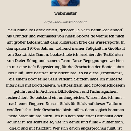
webmaster
https://www.klassik-boote.de
Mein Name ist Detlev Pickert, geboren 1957 in Berlin-Zehlendorf.
Als Gründer und Webmaster von Klassik-Boote.de widme ich mich
mit großer Leidenschaft dem kulturellen Erbe des Wassersports. In
den späten 1970er Jahren, während meiner Tätigkeit im Großkauf
am Saatwinkler Damm, beobachtete ich fasziniert die Testfahrten
von Dieter König und seinem Team. Diese Begegnungen weckten
in mir eine tiefe Begeisterung für die Geschichte der Boote – ihre
Herkunft, ihre Besitzer, ihre Erlebnisse. Es ist diese „Provenienz“,
die einem Boot seine Seele verleiht. Seitdem habe ich hunderte
Interviews mit Bootsbauern, Werftbesitzern und Motorenschlossern
geführt und in Archiven, Bibliotheken und Fachmagazinen
recherchiert. So entstand ein umfangreiches Wissen, das ich nun –
nach einer längeren Pause – Stück für Stück auf dieser Plattform
veröffentliche. Jede Geschichte bleibt offen, denn täglich kommen
neue Erkenntnisse hinzu. Ich bin kein studierter Germanist oder
Journalist. Ich schreibe so, wie ich denke und fühle – authentisch,
direkt und mit Herzblut. Wer sich davon angesprochen fühlt, ist