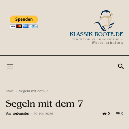
KLASSIK-BOOTE.DE
Tradition & Innovation -
Werte erhalten
Start
Segeln mit dem 7
Segeln mit dem 7
Von
webmaster
-
5
0
29. Mai 2026