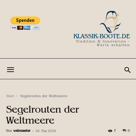
KLASSIK-BOOTE.DE
Tradition & Innovation -
Werte erhalten
Start
Segelrouten der Weltmeere
Segelrouten der
Weltmeere
Von
webmaster
-
7
0
29. Mai 2026