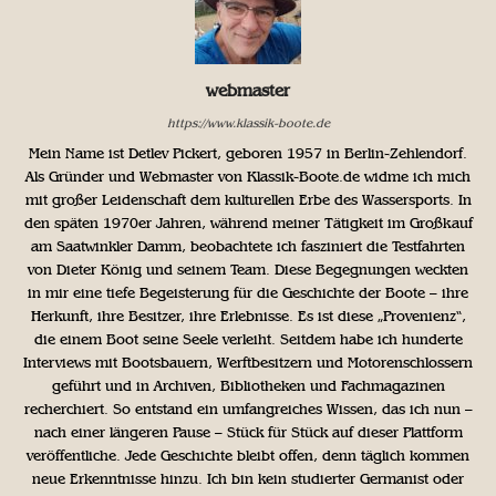
webmaster
https://www.klassik-boote.de
Mein Name ist Detlev Pickert, geboren 1957 in Berlin-Zehlendorf.
Als Gründer und Webmaster von Klassik-Boote.de widme ich mich
mit großer Leidenschaft dem kulturellen Erbe des Wassersports. In
den späten 1970er Jahren, während meiner Tätigkeit im Großkauf
am Saatwinkler Damm, beobachtete ich fasziniert die Testfahrten
von Dieter König und seinem Team. Diese Begegnungen weckten
in mir eine tiefe Begeisterung für die Geschichte der Boote – ihre
Herkunft, ihre Besitzer, ihre Erlebnisse. Es ist diese „Provenienz“,
die einem Boot seine Seele verleiht. Seitdem habe ich hunderte
Interviews mit Bootsbauern, Werftbesitzern und Motorenschlossern
geführt und in Archiven, Bibliotheken und Fachmagazinen
recherchiert. So entstand ein umfangreiches Wissen, das ich nun –
nach einer längeren Pause – Stück für Stück auf dieser Plattform
veröffentliche. Jede Geschichte bleibt offen, denn täglich kommen
neue Erkenntnisse hinzu. Ich bin kein studierter Germanist oder