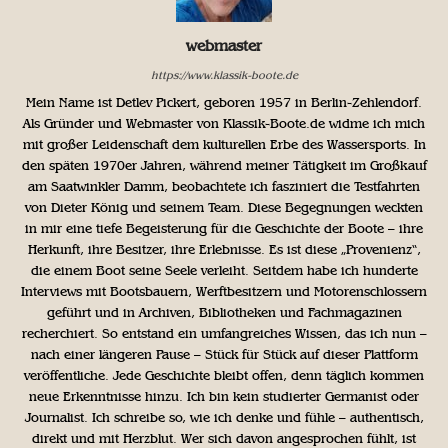
webmaster
https://www.klassik-boote.de
Mein Name ist Detlev Pickert, geboren 1957 in Berlin-Zehlendorf.
Als Gründer und Webmaster von Klassik-Boote.de widme ich mich
mit großer Leidenschaft dem kulturellen Erbe des Wassersports. In
den späten 1970er Jahren, während meiner Tätigkeit im Großkauf
am Saatwinkler Damm, beobachtete ich fasziniert die Testfahrten
von Dieter König und seinem Team. Diese Begegnungen weckten
in mir eine tiefe Begeisterung für die Geschichte der Boote – ihre
Herkunft, ihre Besitzer, ihre Erlebnisse. Es ist diese „Provenienz“,
die einem Boot seine Seele verleiht. Seitdem habe ich hunderte
Interviews mit Bootsbauern, Werftbesitzern und Motorenschlossern
geführt und in Archiven, Bibliotheken und Fachmagazinen
recherchiert. So entstand ein umfangreiches Wissen, das ich nun –
nach einer längeren Pause – Stück für Stück auf dieser Plattform
veröffentliche. Jede Geschichte bleibt offen, denn täglich kommen
neue Erkenntnisse hinzu. Ich bin kein studierter Germanist oder
Journalist. Ich schreibe so, wie ich denke und fühle – authentisch,
direkt und mit Herzblut. Wer sich davon angesprochen fühlt, ist