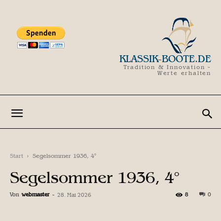
KLASSIK-BOOTE.DE
Tradition & Innovation -
Werte erhalten
Start
Segelsommer 1936, 4°
Segelsommer 1936, 4°
Von
webmaster
-
8
0
28. Mai 2026