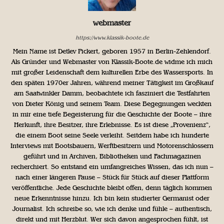
webmaster
https://www.klassik-boote.de
Mein Name ist Detlev Pickert, geboren 1957 in Berlin-Zehlendorf.
Als Gründer und Webmaster von Klassik-Boote.de widme ich mich
mit großer Leidenschaft dem kulturellen Erbe des Wassersports. In
den späten 1970er Jahren, während meiner Tätigkeit im Großkauf
am Saatwinkler Damm, beobachtete ich fasziniert die Testfahrten
von Dieter König und seinem Team. Diese Begegnungen weckten
in mir eine tiefe Begeisterung für die Geschichte der Boote – ihre
Herkunft, ihre Besitzer, ihre Erlebnisse. Es ist diese „Provenienz“,
die einem Boot seine Seele verleiht. Seitdem habe ich hunderte
Interviews mit Bootsbauern, Werftbesitzern und Motorenschlossern
geführt und in Archiven, Bibliotheken und Fachmagazinen
recherchiert. So entstand ein umfangreiches Wissen, das ich nun –
nach einer längeren Pause – Stück für Stück auf dieser Plattform
veröffentliche. Jede Geschichte bleibt offen, denn täglich kommen
neue Erkenntnisse hinzu. Ich bin kein studierter Germanist oder
Journalist. Ich schreibe so, wie ich denke und fühle – authentisch,
direkt und mit Herzblut. Wer sich davon angesprochen fühlt, ist