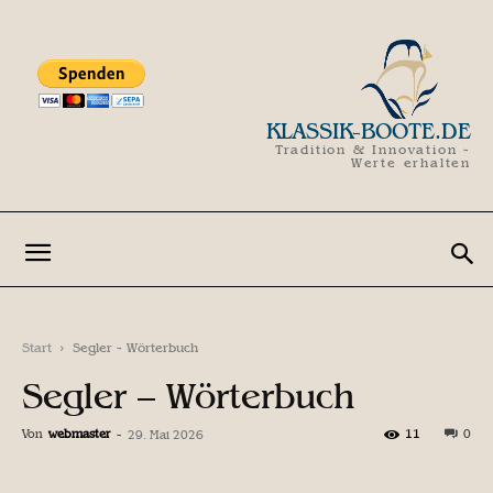
KLASSIK-BOOTE.DE
Tradition & Innovation -
Werte erhalten
Start
Segler - Wörterbuch
Segler – Wörterbuch
Von
webmaster
-
11
0
29. Mai 2026