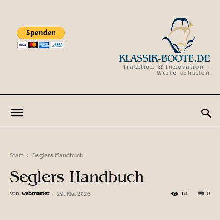
KLASSIK-BOOTE.DE
Tradition & Innovation -
Werte erhalten
Start
Seglers Handbuch
Seglers Handbuch
Von
webmaster
-
18
0
29. Mai 2026