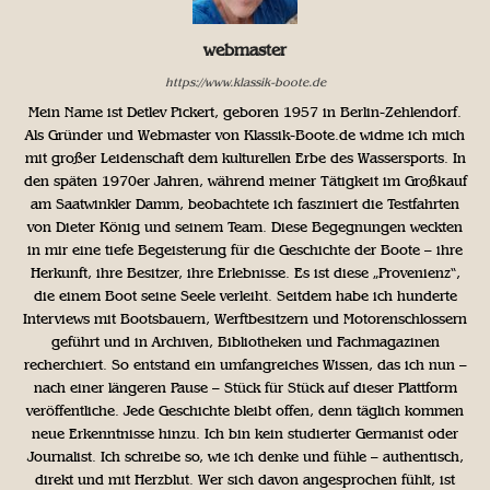
webmaster
https://www.klassik-boote.de
Mein Name ist Detlev Pickert, geboren 1957 in Berlin-Zehlendorf.
Als Gründer und Webmaster von Klassik-Boote.de widme ich mich
mit großer Leidenschaft dem kulturellen Erbe des Wassersports. In
den späten 1970er Jahren, während meiner Tätigkeit im Großkauf
am Saatwinkler Damm, beobachtete ich fasziniert die Testfahrten
von Dieter König und seinem Team. Diese Begegnungen weckten
in mir eine tiefe Begeisterung für die Geschichte der Boote – ihre
Herkunft, ihre Besitzer, ihre Erlebnisse. Es ist diese „Provenienz“,
die einem Boot seine Seele verleiht. Seitdem habe ich hunderte
Interviews mit Bootsbauern, Werftbesitzern und Motorenschlossern
geführt und in Archiven, Bibliotheken und Fachmagazinen
recherchiert. So entstand ein umfangreiches Wissen, das ich nun –
nach einer längeren Pause – Stück für Stück auf dieser Plattform
veröffentliche. Jede Geschichte bleibt offen, denn täglich kommen
neue Erkenntnisse hinzu. Ich bin kein studierter Germanist oder
Journalist. Ich schreibe so, wie ich denke und fühle – authentisch,
direkt und mit Herzblut. Wer sich davon angesprochen fühlt, ist