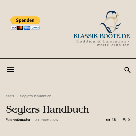
KLASSIK-BOOTE.DE
Tradition & Innovation -
Werte erhalten
Start
Seglers Handbuch
Seglers Handbuch
Von
webmaster
-
48
0
31. März 2026