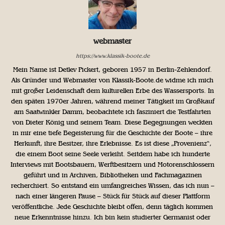
webmaster
https://www.klassik-boote.de
Mein Name ist Detlev Pickert, geboren 1957 in Berlin-Zehlendorf.
Als Gründer und Webmaster von Klassik-Boote.de widme ich mich
mit großer Leidenschaft dem kulturellen Erbe des Wassersports. In
den späten 1970er Jahren, während meiner Tätigkeit im Großkauf
am Saatwinkler Damm, beobachtete ich fasziniert die Testfahrten
von Dieter König und seinem Team. Diese Begegnungen weckten
in mir eine tiefe Begeisterung für die Geschichte der Boote – ihre
Herkunft, ihre Besitzer, ihre Erlebnisse. Es ist diese „Provenienz“,
die einem Boot seine Seele verleiht. Seitdem habe ich hunderte
Interviews mit Bootsbauern, Werftbesitzern und Motorenschlossern
geführt und in Archiven, Bibliotheken und Fachmagazinen
recherchiert. So entstand ein umfangreiches Wissen, das ich nun –
nach einer längeren Pause – Stück für Stück auf dieser Plattform
veröffentliche. Jede Geschichte bleibt offen, denn täglich kommen
neue Erkenntnisse hinzu. Ich bin kein studierter Germanist oder