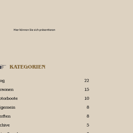
KATEGORIEN
log
22
ersonen
15
otorboote
10
llgemein
8
rften
8
chive
5