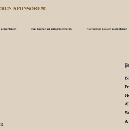
EREN SPONSOREN!
B
P
M
A
We
Ar
rd