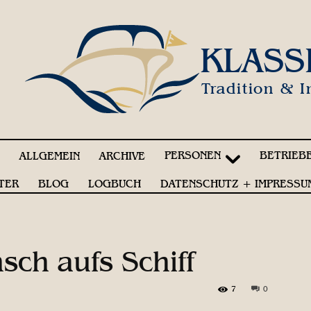
KLASS
Tradition & I
PERSONEN
BETRIEB
!
ALLGEMEIN
ARCHIVE
TER
BLOG
LOGBUCH
DATENSCHUTZ + IMPRESSU
ch aufs Schiff
7
0