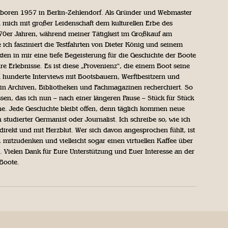
geboren 1957 in Berlin-Zehlendorf. Als Gründer und Webmaster
 mich mit großer Leidenschaft dem kulturellen Erbe des
970er Jahren, während meiner Tätigkeit im Großkauf am
ich fasziniert die Testfahrten von Dieter König und seinem
n in mir eine tiefe Begeisterung für die Geschichte der Boote
ihre Erlebnisse. Es ist diese „Provenienz“, die einem Boot seine
h hunderte Interviews mit Bootsbauern, Werftbesitzern und
in Archiven, Bibliotheken und Fachmagazinen recherchiert. So
sen, das ich nun – nach einer längeren Pause – Stück für Stück
iche. Jede Geschichte bleibt offen, denn täglich kommen neue
 studierter Germanist oder Journalist. Ich schreibe so, wie ich
direkt und mit Herzblut. Wer sich davon angesprochen fühlt, ist
, mitzudenken und vielleicht sogar einen virtuellen Kaffee über
Vielen Dank für Eure Unterstützung und Euer Interesse an der
 Boote.