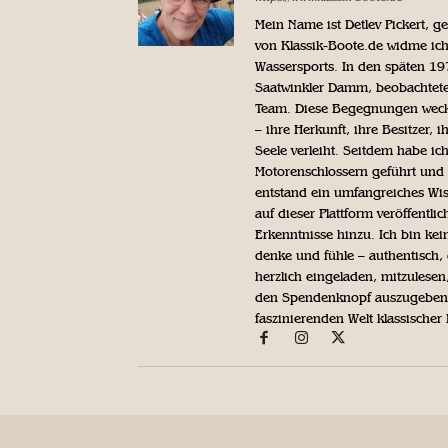
Mein Name ist Detlev Pickert, 
von Klassik-Boote.de widme ich
Wassersports. In den späten 1
Saatwinkler Damm, beobachtete 
Team. Diese Begegnungen weckte
– ihre Herkunft, ihre Besitzer, 
Seele verleiht. Seitdem habe ic
Motorenschlossern geführt und 
entstand ein umfangreiches Wis
auf dieser Plattform veröffentl
Erkenntnisse hinzu. Ich bin kein
denke und fühle – authentisch, 
herzlich eingeladen, mitzulesen
den Spendenknopf auszugeben. 
faszinierenden Welt klassischer