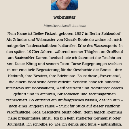
webmaster
https://www.klassik-boote.de
Mein Name ist Detlev Pickert, geboren 1957 in Berlin-Zehlendorf.
Als Gründer und Webmaster von Klassik-Boote.de widme ich mich
mit großer Leidenschaft dem kulturellen Erbe des Wassersports. In
den späten 1970er Jahren, während meiner Tätigkeit im Großkauf
am Saatwinkler Damm, beobachtete ich fasziniert die Testfahrten
von Dieter König und seinem Team. Diese Begegnungen weckten
in mir eine tiefe Begeisterung für die Geschichte der Boote – ihre
Herkunft, ihre Besitzer, ihre Erlebnisse. Es ist diese „Provenienz“,
die einem Boot seine Seele verleiht. Seitdem habe ich hunderte
Interviews mit Bootsbauern, Werftbesitzern und Motorenschlossern
geführt und in Archiven, Bibliotheken und Fachmagazinen
recherchiert. So entstand ein umfangreiches Wissen, das ich nun –
nach einer längeren Pause – Stück für Stück auf dieser Plattform
veröffentliche. Jede Geschichte bleibt offen, denn täglich kommen
neue Erkenntnisse hinzu. Ich bin kein studierter Germanist oder
Journalist. Ich schreibe so, wie ich denke und fühle – authentisch,