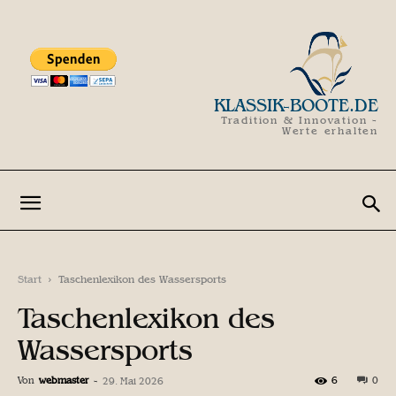
KLASSIK-BOOTE.DE
Tradition & Innovation -
Werte erhalten
Start
Taschenlexikon des Wassersports
Taschenlexikon des
Wassersports
Von
webmaster
-
6
0
29. Mai 2026