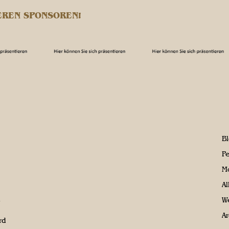
EREN SPONSOREN!
B
P
M
A
We
Ar
rd