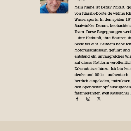
Mein Name ist Detlev Pickert, 
von Klassik-Boote.de widme ich
Wassersports. In den späten 1
Saatwinkler Damm, beobachtete 
Team. Diese Begegnungen weckte
– ihre Herkunft, ihre Besitzer, 
Seele verleiht. Seitdem habe ic
Motorenschlossern geführt und 
entstand ein umfangreiches Wis
auf dieser Plattform veröffentl
Erkenntnisse hinzu. Ich bin kein
denke und fühle – authentisch, 
herzlich eingeladen, mitzulesen
den Spendenknopf auszugeben. 
faszinierenden Welt klassischer