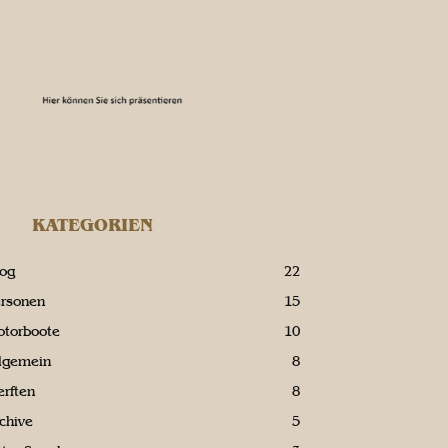
KATEGORIEN
log
22
ersonen
15
otorboote
10
llgemein
8
rften
8
chive
5