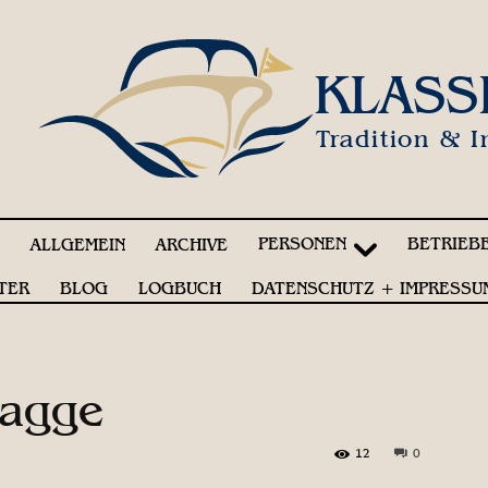
KLASS
Tradition & I
PERSONEN
BETRIEB
!
ALLGEMEIN
ARCHIVE
TER
BLOG
LOGBUCH
DATENSCHUTZ + IMPRESSU
lagge
12
0