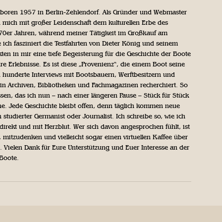
geboren 1957 in Berlin-Zehlendorf. Als Gründer und Webmaster
 mich mit großer Leidenschaft dem kulturellen Erbe des
970er Jahren, während meiner Tätigkeit im Großkauf am
ich fasziniert die Testfahrten von Dieter König und seinem
n in mir eine tiefe Begeisterung für die Geschichte der Boote
ihre Erlebnisse. Es ist diese „Provenienz“, die einem Boot seine
h hunderte Interviews mit Bootsbauern, Werftbesitzern und
in Archiven, Bibliotheken und Fachmagazinen recherchiert. So
sen, das ich nun – nach einer längeren Pause – Stück für Stück
iche. Jede Geschichte bleibt offen, denn täglich kommen neue
 studierter Germanist oder Journalist. Ich schreibe so, wie ich
direkt und mit Herzblut. Wer sich davon angesprochen fühlt, ist
, mitzudenken und vielleicht sogar einen virtuellen Kaffee über
Vielen Dank für Eure Unterstützung und Euer Interesse an der
 Boote.