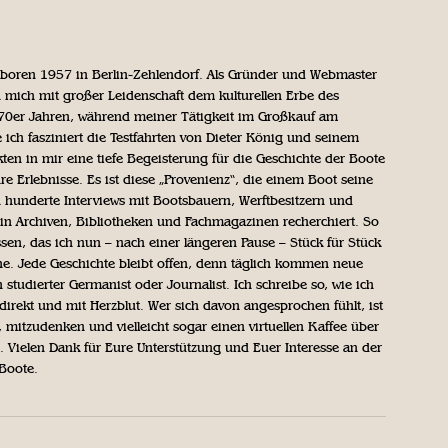
geboren 1957 in Berlin-Zehlendorf. Als Gründer und Webmaster
 mich mit großer Leidenschaft dem kulturellen Erbe des
970er Jahren, während meiner Tätigkeit im Großkauf am
ich fasziniert die Testfahrten von Dieter König und seinem
n in mir eine tiefe Begeisterung für die Geschichte der Boote
ihre Erlebnisse. Es ist diese „Provenienz“, die einem Boot seine
h hunderte Interviews mit Bootsbauern, Werftbesitzern und
in Archiven, Bibliotheken und Fachmagazinen recherchiert. So
sen, das ich nun – nach einer längeren Pause – Stück für Stück
iche. Jede Geschichte bleibt offen, denn täglich kommen neue
 studierter Germanist oder Journalist. Ich schreibe so, wie ich
direkt und mit Herzblut. Wer sich davon angesprochen fühlt, ist
, mitzudenken und vielleicht sogar einen virtuellen Kaffee über
Vielen Dank für Eure Unterstützung und Euer Interesse an der
 Boote.