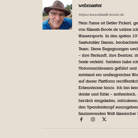
webmaster
https://www.klassik-boote.de
Mein Name ist Detlev Pickert, 
von Klassik-Boote.de widme ich
Wassersports. In den späten 1
Saatwinkler Damm, beobachtete 
Team. Diese Begegnungen weckte
– ihre Herkunft, ihre Besitzer, 
Seele verleiht. Seitdem habe ic
Motorenschlossern geführt und 
entstand ein umfangreiches Wis
auf dieser Plattform veröffentl
Erkenntnisse hinzu. Ich bin kein
denke und fühle – authentisch, 
herzlich eingeladen, mitzulesen
den Spendenknopf auszugeben. 
faszinierenden Welt klassischer