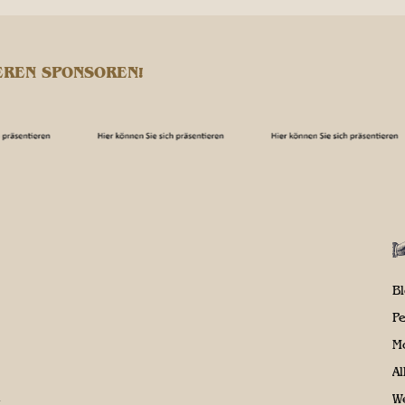
EREN SPONSOREN!
B
P
M
A
We