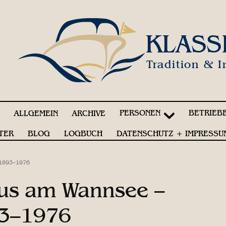
KLASS
Tradition & I
PERSONEN
BETRIEB
!
ALLGEMEIN
ARCHIVE
TER
BLOG
LOGBUCH
DATENSCHUTZ + IMPRESSU
 1893–1976
aus am Wannsee –
93–1976