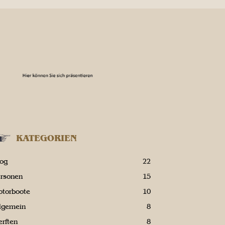
KATEGORIEN
log
22
ersonen
15
otorboote
10
llgemein
8
rften
8