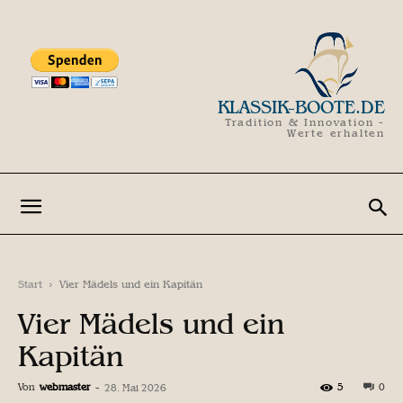
KLASSIK-BOOTE.DE
Tradition & Innovation -
Werte erhalten
Start
Vier Mädels und ein Kapitän
Vier Mädels und ein
Kapitän
Von
webmaster
-
5
0
28. Mai 2026