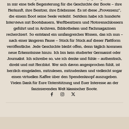
in mir eine tiefe Begeisterung für die Geschichte der Boote – ihre
Herkunft, ihre Besitzer, ihre Erlebnisse. Es ist diese „Provenienz“,
die einem Boot seine Seele verleiht. Seitdem habe ich hunderte
Interviews mit Bootsbauern, Werftbesitzern und Motorenschlossern
geführt und in Archiven, Bibliotheken und Fachmagazinen
recherchiert. So entstand ein umfangreiches Wissen, das ich nun –
nach einer längeren Pause – Stück für Stück auf dieser Plattform
veröffentliche. Jede Geschichte bleibt offen, denn täglich kommen
neue Erkenntnisse hinzu. Ich bin kein studierter Germanist oder
Journalist. Ich schreibe so, wie ich denke und fühle – authentisch,
direkt und mit Herzblut. Wer sich davon angesprochen fühlt, ist
herzlich eingeladen, mitzulesen, mitzudenken und vielleicht sogar
einen virtuellen Kaffee über den Spendenknopf auszugeben.
Vielen Dank für Eure Unterstützung und Euer Interesse an der
faszinierenden Welt klassischer Boote.