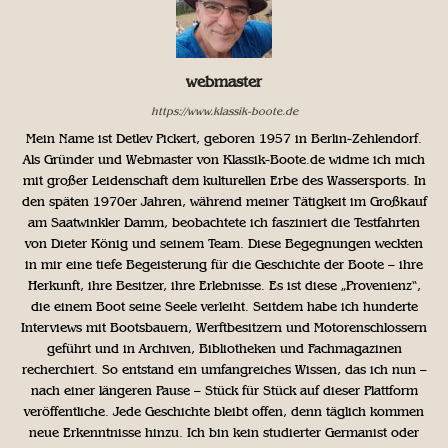
webmaster
https://www.klassik-boote.de
Mein Name ist Detlev Pickert, geboren 1957 in Berlin-Zehlendorf.
Als Gründer und Webmaster von Klassik-Boote.de widme ich mich
mit großer Leidenschaft dem kulturellen Erbe des Wassersports. In
den späten 1970er Jahren, während meiner Tätigkeit im Großkauf
am Saatwinkler Damm, beobachtete ich fasziniert die Testfahrten
von Dieter König und seinem Team. Diese Begegnungen weckten
in mir eine tiefe Begeisterung für die Geschichte der Boote – ihre
Herkunft, ihre Besitzer, ihre Erlebnisse. Es ist diese „Provenienz“,
die einem Boot seine Seele verleiht. Seitdem habe ich hunderte
Interviews mit Bootsbauern, Werftbesitzern und Motorenschlossern
geführt und in Archiven, Bibliotheken und Fachmagazinen
recherchiert. So entstand ein umfangreiches Wissen, das ich nun –
nach einer längeren Pause – Stück für Stück auf dieser Plattform
veröffentliche. Jede Geschichte bleibt offen, denn täglich kommen
neue Erkenntnisse hinzu. Ich bin kein studierter Germanist oder