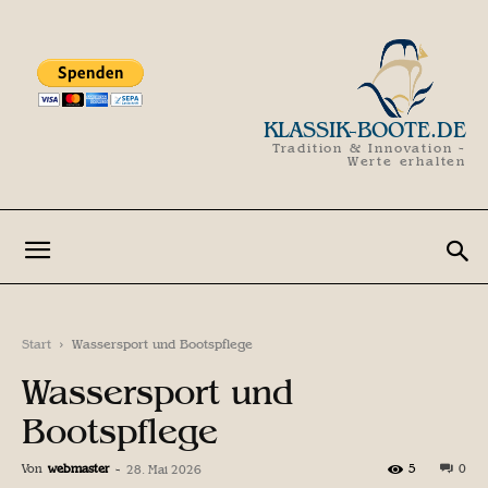
KLASSIK-BOOTE.DE
Tradition & Innovation -
Werte erhalten
Start
Wassersport und Bootspflege
Wassersport und
Bootspflege
Von
webmaster
-
5
0
28. Mai 2026