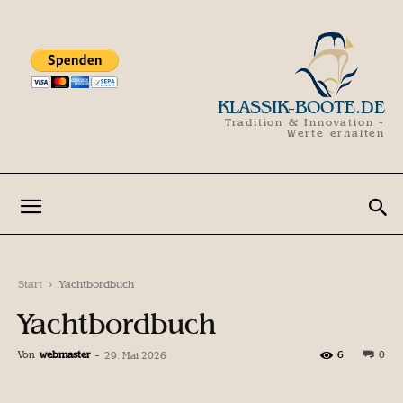
KLASSIK-BOOTE.DE
Tradition & Innovation -
Werte erhalten
Start
Yachtbordbuch
Yachtbordbuch
Von
webmaster
-
6
0
29. Mai 2026