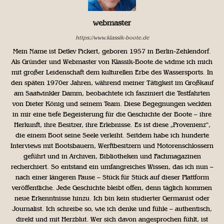
webmaster
https://www.klassik-boote.de
Mein Name ist Detlev Pickert, geboren 1957 in Berlin-Zehlendorf.
Als Gründer und Webmaster von Klassik-Boote.de widme ich mich
mit großer Leidenschaft dem kulturellen Erbe des Wassersports. In
den späten 1970er Jahren, während meiner Tätigkeit im Großkauf
am Saatwinkler Damm, beobachtete ich fasziniert die Testfahrten
von Dieter König und seinem Team. Diese Begegnungen weckten
in mir eine tiefe Begeisterung für die Geschichte der Boote – ihre
Herkunft, ihre Besitzer, ihre Erlebnisse. Es ist diese „Provenienz“,
die einem Boot seine Seele verleiht. Seitdem habe ich hunderte
Interviews mit Bootsbauern, Werftbesitzern und Motorenschlossern
geführt und in Archiven, Bibliotheken und Fachmagazinen
recherchiert. So entstand ein umfangreiches Wissen, das ich nun –
nach einer längeren Pause – Stück für Stück auf dieser Plattform
veröffentliche. Jede Geschichte bleibt offen, denn täglich kommen
neue Erkenntnisse hinzu. Ich bin kein studierter Germanist oder
Journalist. Ich schreibe so, wie ich denke und fühle – authentisch,
direkt und mit Herzblut. Wer sich davon angesprochen fühlt, ist