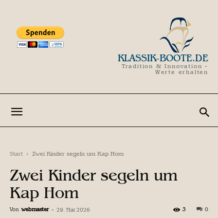
KLASSIK-BOOTE.DE
Tradition & Innovation -
Werte erhalten
Start
Zwei Kinder segeln um Kap Hom
Zwei Kinder segeln um
Kap Hom
Von
webmaster
-
3
0
29. Mai 2026