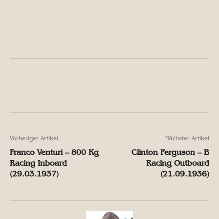
Facebook
X
Pinterest
W
Facebook
X
Pinterest
W
Vorheriger Artikel
Nächster Artikel
Franco Venturi – 800 Kg
Clinton Ferguson – B
Racing Inboard
Racing Outboard
(29.03.1937)
(21.09.1936)