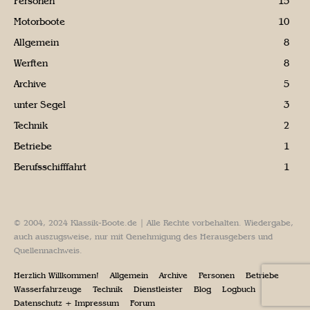
Personen
15
Motorboote
10
Allgemein
8
Werften
8
Archive
5
unter Segel
3
Technik
2
Betriebe
1
Berufsschifffahrt
1
© 2004, 2024 Klassik-Boote.de | Alle Rechte vorbehalten. Wiedergabe,
auch auszugsweise, nur mit Genehmigung des Herausgebers und
Quellennachweis.
Herzlich Willkommen!
Allgemein
Archive
Personen
Betriebe
Wasserfahrzeuge
Technik
Dienstleister
Blog
Logbuch
Datenschutz + Impressum
Forum