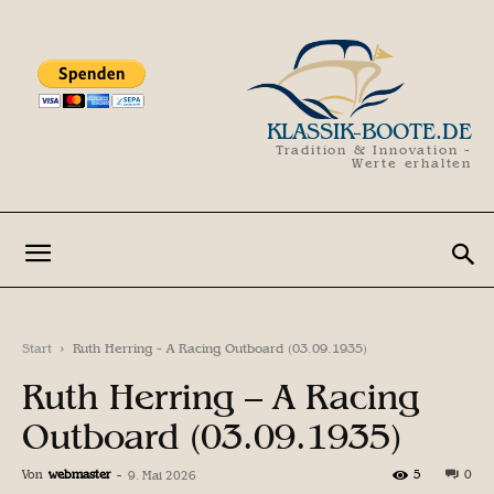
KLASSIK-BOOTE.DE
Tradition & Innovation -
Werte erhalten
Start
Ruth Herring - A Racing Outboard (03.09.1935)
Ruth Herring – A Racing
Outboard (03.09.1935)
Von
webmaster
-
5
0
9. Mai 2026