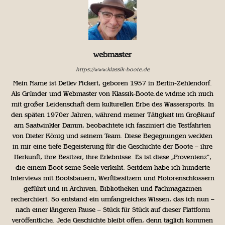
webmaster
https://www.klassik-boote.de
Mein Name ist Detlev Pickert, geboren 1957 in Berlin-Zehlendorf.
Als Gründer und Webmaster von Klassik-Boote.de widme ich mich
mit großer Leidenschaft dem kulturellen Erbe des Wassersports. In
den späten 1970er Jahren, während meiner Tätigkeit im Großkauf
am Saatwinkler Damm, beobachtete ich fasziniert die Testfahrten
von Dieter König und seinem Team. Diese Begegnungen weckten
in mir eine tiefe Begeisterung für die Geschichte der Boote – ihre
Herkunft, ihre Besitzer, ihre Erlebnisse. Es ist diese „Provenienz“,
die einem Boot seine Seele verleiht. Seitdem habe ich hunderte
Interviews mit Bootsbauern, Werftbesitzern und Motorenschlossern
geführt und in Archiven, Bibliotheken und Fachmagazinen
recherchiert. So entstand ein umfangreiches Wissen, das ich nun –
nach einer längeren Pause – Stück für Stück auf dieser Plattform
veröffentliche. Jede Geschichte bleibt offen, denn täglich kommen