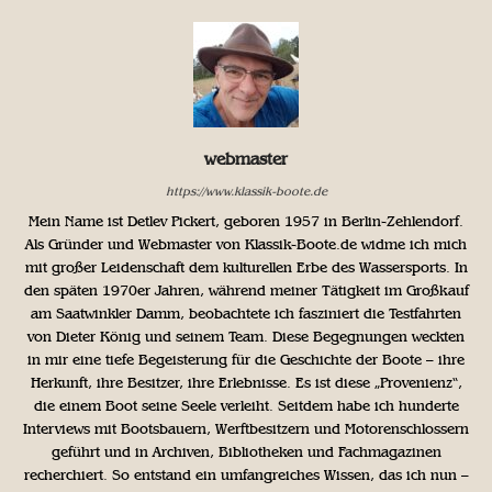
webmaster
https://www.klassik-boote.de
Mein Name ist Detlev Pickert, geboren 1957 in Berlin-Zehlendorf.
Als Gründer und Webmaster von Klassik-Boote.de widme ich mich
mit großer Leidenschaft dem kulturellen Erbe des Wassersports. In
den späten 1970er Jahren, während meiner Tätigkeit im Großkauf
am Saatwinkler Damm, beobachtete ich fasziniert die Testfahrten
von Dieter König und seinem Team. Diese Begegnungen weckten
in mir eine tiefe Begeisterung für die Geschichte der Boote – ihre
Herkunft, ihre Besitzer, ihre Erlebnisse. Es ist diese „Provenienz“,
die einem Boot seine Seele verleiht. Seitdem habe ich hunderte
Interviews mit Bootsbauern, Werftbesitzern und Motorenschlossern
geführt und in Archiven, Bibliotheken und Fachmagazinen
recherchiert. So entstand ein umfangreiches Wissen, das ich nun –