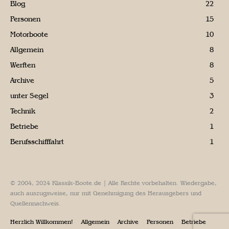
Blog
22
Personen
15
Motorboote
10
Allgemein
8
Werften
8
Archive
5
unter Segel
3
Technik
2
Betriebe
1
Berufsschifffahrt
1
© 2004, 2024 Klassik-Boote.de | Alle Rechte vorbehalten. Wiedergabe,
auch auszugsweise, nur mit Genehmigung des Herausgebers und
Quellennachweis.
Herzlich Willkommen!
Allgemein
Archive
Personen
Betriebe