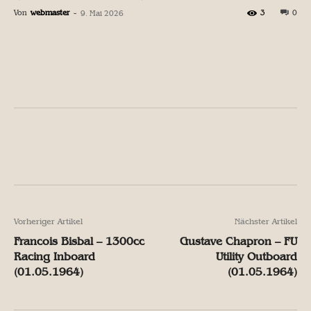
Von
webmaster
-
3
0
9. Mai 2026
Facebook
X
Pinterest
W
Facebook
X
Pinterest
W
Vorheriger Artikel
Nächster Artikel
Francois Bisbal – 1300cc
Gustave Chapron – FU
Racing Inboard
Utility Outboard
(01.05.1964)
(01.05.1964)