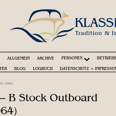
KLASS
Tradition & I
PERSONEN
BETRIEB
!
ALLGEMEIN
ARCHIVE
TER
BLOG
LOGBUCH
DATENSCHUTZ + IMPRESSU
.01.1964)
 – B Stock Outboard
964)