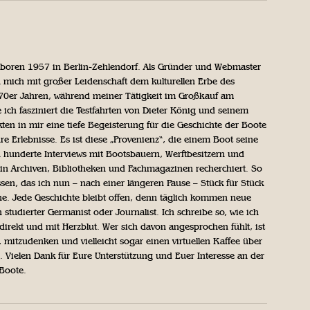
geboren 1957 in Berlin-Zehlendorf. Als Gründer und Webmaster
 mich mit großer Leidenschaft dem kulturellen Erbe des
970er Jahren, während meiner Tätigkeit im Großkauf am
ich fasziniert die Testfahrten von Dieter König und seinem
n in mir eine tiefe Begeisterung für die Geschichte der Boote
ihre Erlebnisse. Es ist diese „Provenienz“, die einem Boot seine
h hunderte Interviews mit Bootsbauern, Werftbesitzern und
in Archiven, Bibliotheken und Fachmagazinen recherchiert. So
sen, das ich nun – nach einer längeren Pause – Stück für Stück
iche. Jede Geschichte bleibt offen, denn täglich kommen neue
 studierter Germanist oder Journalist. Ich schreibe so, wie ich
direkt und mit Herzblut. Wer sich davon angesprochen fühlt, ist
, mitzudenken und vielleicht sogar einen virtuellen Kaffee über
Vielen Dank für Eure Unterstützung und Euer Interesse an der
 Boote.