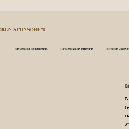
EREN SPONSOREN!
B
P
M
A