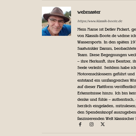
webmaster
https://www.klassik-boote.de
Mein Name ist Detlev Pickert, 
von Klassik-Boote.de widme ich
Wassersports. In den späten 1
Saatwinkler Damm, beobachtete 
Team. Diese Begegnungen weckte
– ihre Herkunft, ihre Besitzer, 
Seele verleiht. Seitdem habe ic
Motorenschlossern geführt und 
entstand ein umfangreiches Wis
auf dieser Plattform veröffentl
Erkenntnisse hinzu. Ich bin kein
denke und fühle – authentisch, 
herzlich eingeladen, mitzulesen
den Spendenknopf auszugeben. 
faszinierenden Welt klassischer