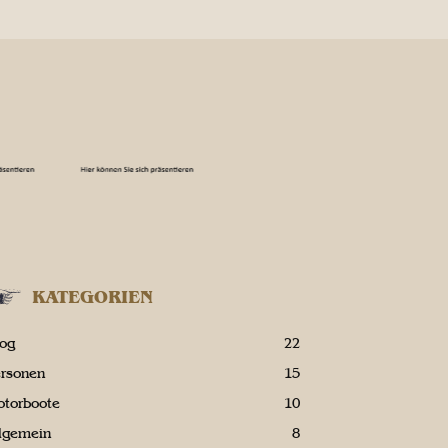
KATEGORIEN
log
22
ersonen
15
otorboote
10
llgemein
8