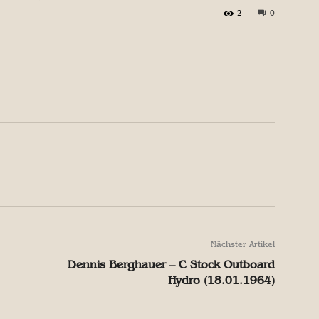
2
0
X
Pinterest
WhatsApp
X
Pinterest
WhatsApp
Nächster Artikel
Dennis Berghauer – C Stock Outboard
Hydro (18.01.1964)