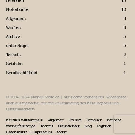
Personen
15
Motorboote
10
Allgemein
8
Werften
8
Archive
5
unter Segel
3
Technik
2
Betriebe
1
Berufsschifffahrt
1
© 2004, 2024 Klassik-Boote.de | Alle Rechte vorbehalten. Wiedergabe,
auch auszugsweise, nur mit Genehmigung des Herausgebers und
Quellennachweis.
Herzlich Willkommen!
Allgemein
Archive
Personen
Betriebe
Wasserfahrzeuge
Technik
Dienstleister
Blog
Logbuch
Datenschutz + Impressum
Forum