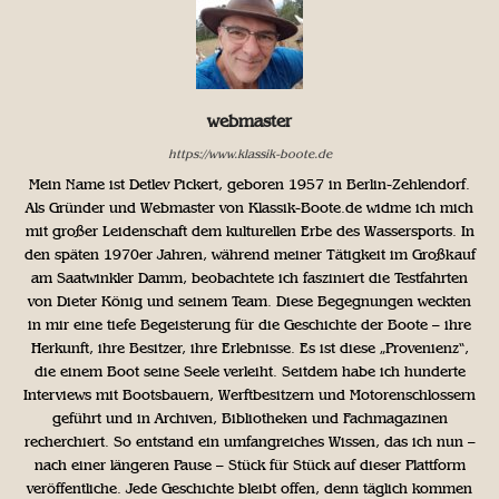
webmaster
https://www.klassik-boote.de
Mein Name ist Detlev Pickert, geboren 1957 in Berlin-Zehlendorf.
Als Gründer und Webmaster von Klassik-Boote.de widme ich mich
mit großer Leidenschaft dem kulturellen Erbe des Wassersports. In
den späten 1970er Jahren, während meiner Tätigkeit im Großkauf
am Saatwinkler Damm, beobachtete ich fasziniert die Testfahrten
von Dieter König und seinem Team. Diese Begegnungen weckten
in mir eine tiefe Begeisterung für die Geschichte der Boote – ihre
Herkunft, ihre Besitzer, ihre Erlebnisse. Es ist diese „Provenienz“,
die einem Boot seine Seele verleiht. Seitdem habe ich hunderte
Interviews mit Bootsbauern, Werftbesitzern und Motorenschlossern
geführt und in Archiven, Bibliotheken und Fachmagazinen
recherchiert. So entstand ein umfangreiches Wissen, das ich nun –
nach einer längeren Pause – Stück für Stück auf dieser Plattform
veröffentliche. Jede Geschichte bleibt offen, denn täglich kommen