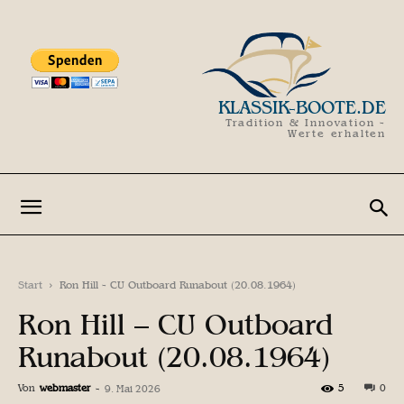
KLASSIK-BOOTE.DE
Tradition & Innovation -
Werte erhalten
Start
Ron Hill - CU Outboard Runabout (20.08.1964)
Ron Hill – CU Outboard
Runabout (20.08.1964)
Von
webmaster
-
5
0
9. Mai 2026