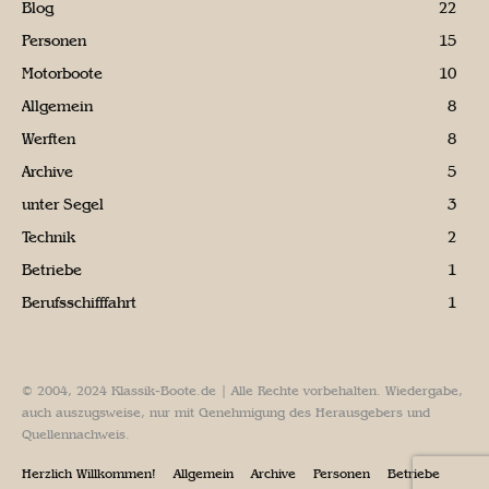
Blog
22
Personen
15
Motorboote
10
Allgemein
8
Werften
8
Archive
5
unter Segel
3
Technik
2
Betriebe
1
Berufsschifffahrt
1
© 2004, 2024 Klassik-Boote.de | Alle Rechte vorbehalten. Wiedergabe,
auch auszugsweise, nur mit Genehmigung des Herausgebers und
Quellennachweis.
Herzlich Willkommen!
Allgemein
Archive
Personen
Betriebe