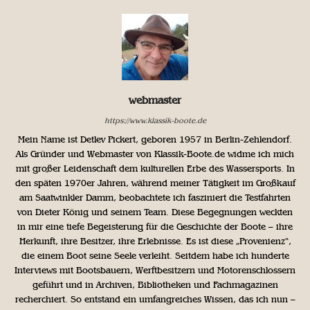
webmaster
https://www.klassik-boote.de
Mein Name ist Detlev Pickert, geboren 1957 in Berlin-Zehlendorf.
Als Gründer und Webmaster von Klassik-Boote.de widme ich mich
mit großer Leidenschaft dem kulturellen Erbe des Wassersports. In
den späten 1970er Jahren, während meiner Tätigkeit im Großkauf
am Saatwinkler Damm, beobachtete ich fasziniert die Testfahrten
von Dieter König und seinem Team. Diese Begegnungen weckten
in mir eine tiefe Begeisterung für die Geschichte der Boote – ihre
Herkunft, ihre Besitzer, ihre Erlebnisse. Es ist diese „Provenienz“,
die einem Boot seine Seele verleiht. Seitdem habe ich hunderte
Interviews mit Bootsbauern, Werftbesitzern und Motorenschlossern
geführt und in Archiven, Bibliotheken und Fachmagazinen
recherchiert. So entstand ein umfangreiches Wissen, das ich nun –