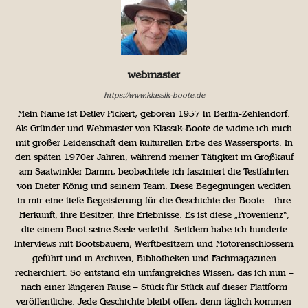
webmaster
https://www.klassik-boote.de
Mein Name ist Detlev Pickert, geboren 1957 in Berlin-Zehlendorf.
Als Gründer und Webmaster von Klassik-Boote.de widme ich mich
mit großer Leidenschaft dem kulturellen Erbe des Wassersports. In
den späten 1970er Jahren, während meiner Tätigkeit im Großkauf
am Saatwinkler Damm, beobachtete ich fasziniert die Testfahrten
von Dieter König und seinem Team. Diese Begegnungen weckten
in mir eine tiefe Begeisterung für die Geschichte der Boote – ihre
Herkunft, ihre Besitzer, ihre Erlebnisse. Es ist diese „Provenienz“,
die einem Boot seine Seele verleiht. Seitdem habe ich hunderte
Interviews mit Bootsbauern, Werftbesitzern und Motorenschlossern
geführt und in Archiven, Bibliotheken und Fachmagazinen
recherchiert. So entstand ein umfangreiches Wissen, das ich nun –
nach einer längeren Pause – Stück für Stück auf dieser Plattform
veröffentliche. Jede Geschichte bleibt offen, denn täglich kommen