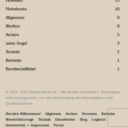
Personen
15
Motorboote
10
Allgemein
8
Werften
8
Archive
5
unter Segel
3
Technik
2
Betriebe
1
Berufsschifffahrt
1
© 2004, 2024 Klassik-Boote.de | Alle Rechte vorbehalten. Wiedergabe,
auch auszugsweise, nur mit Genehmigung des Herausgebers und
Quellennachweis.
Herzlich Willkommen!
Allgemein
Archive
Personen
Betriebe
Wasserfahrzeuge
Technik
Dienstleister
Blog
Logbuch
Datenschutz + Impressum
Forum