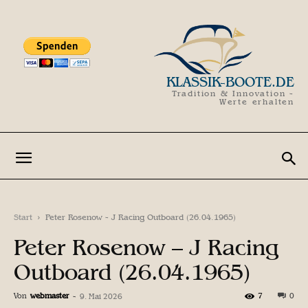
KLASSIK-BOOTE.DE
Tradition & Innovation -
Werte erhalten
Start
Peter Rosenow - J Racing Outboard (26.04.1965)
Peter Rosenow – J Racing
Outboard (26.04.1965)
Von
webmaster
-
7
0
9. Mai 2026