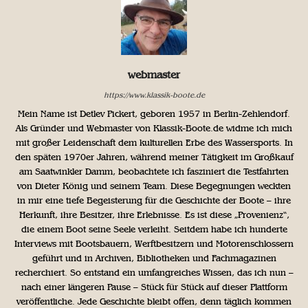
webmaster
https://www.klassik-boote.de
Mein Name ist Detlev Pickert, geboren 1957 in Berlin-Zehlendorf.
Als Gründer und Webmaster von Klassik-Boote.de widme ich mich
mit großer Leidenschaft dem kulturellen Erbe des Wassersports. In
den späten 1970er Jahren, während meiner Tätigkeit im Großkauf
am Saatwinkler Damm, beobachtete ich fasziniert die Testfahrten
von Dieter König und seinem Team. Diese Begegnungen weckten
in mir eine tiefe Begeisterung für die Geschichte der Boote – ihre
Herkunft, ihre Besitzer, ihre Erlebnisse. Es ist diese „Provenienz“,
die einem Boot seine Seele verleiht. Seitdem habe ich hunderte
Interviews mit Bootsbauern, Werftbesitzern und Motorenschlossern
geführt und in Archiven, Bibliotheken und Fachmagazinen
recherchiert. So entstand ein umfangreiches Wissen, das ich nun –
nach einer längeren Pause – Stück für Stück auf dieser Plattform
veröffentliche. Jede Geschichte bleibt offen, denn täglich kommen