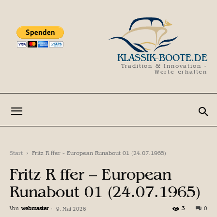
KLASSIK-BOOTE.DE
Tradition & Innovation -
Werte erhalten
Start
Fritz R ffer - European Runabout 01 (24.07.1965)
Fritz R ffer – European
Runabout 01 (24.07.1965)
Von
webmaster
-
3
0
9. Mai 2026