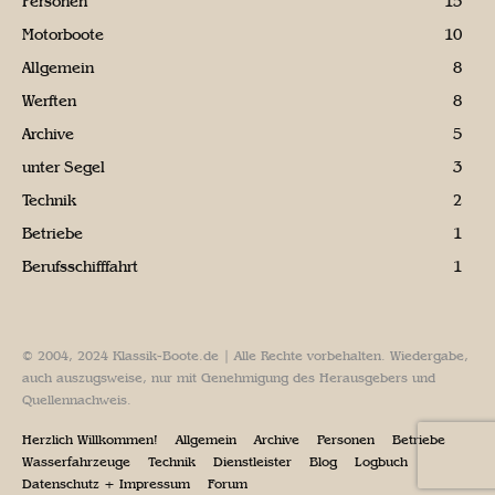
Personen
15
Motorboote
10
Allgemein
8
Werften
8
Archive
5
unter Segel
3
Technik
2
Betriebe
1
Berufsschifffahrt
1
© 2004, 2024 Klassik-Boote.de | Alle Rechte vorbehalten. Wiedergabe,
auch auszugsweise, nur mit Genehmigung des Herausgebers und
Quellennachweis.
Herzlich Willkommen!
Allgemein
Archive
Personen
Betriebe
Wasserfahrzeuge
Technik
Dienstleister
Blog
Logbuch
Datenschutz + Impressum
Forum