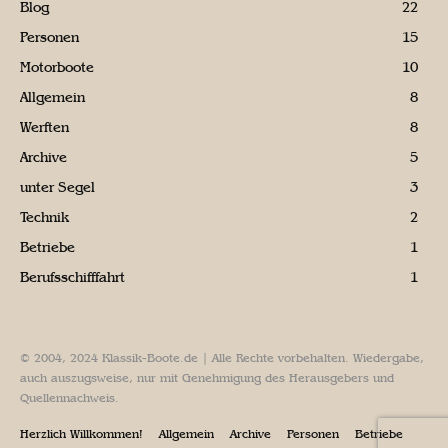
Blog
22
Personen
15
Motorboote
10
Allgemein
8
Werften
8
Archive
5
unter Segel
3
Technik
2
Betriebe
1
Berufsschifffahrt
1
© 2004, 2024 Klassik-Boote.de | Alle Rechte vorbehalten. Wiedergabe,
auch auszugsweise, nur mit Genehmigung des Herausgebers und
Quellennachweis.
Herzlich Willkommen!
Allgemein
Archive
Personen
Betriebe