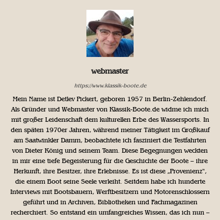
webmaster
https://www.klassik-boote.de
Mein Name ist Detlev Pickert, geboren 1957 in Berlin-Zehlendorf.
Als Gründer und Webmaster von Klassik-Boote.de widme ich mich
mit großer Leidenschaft dem kulturellen Erbe des Wassersports. In
den späten 1970er Jahren, während meiner Tätigkeit im Großkauf
am Saatwinkler Damm, beobachtete ich fasziniert die Testfahrten
von Dieter König und seinem Team. Diese Begegnungen weckten
in mir eine tiefe Begeisterung für die Geschichte der Boote – ihre
Herkunft, ihre Besitzer, ihre Erlebnisse. Es ist diese „Provenienz“,
die einem Boot seine Seele verleiht. Seitdem habe ich hunderte
Interviews mit Bootsbauern, Werftbesitzern und Motorenschlossern
geführt und in Archiven, Bibliotheken und Fachmagazinen
recherchiert. So entstand ein umfangreiches Wissen, das ich nun –