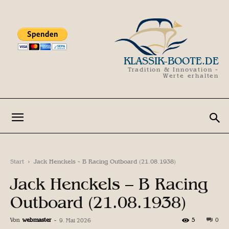
KLASSIK-BOOTE.DE
Tradition & Innovation -
Werte erhalten
Start
Jack Henckels - B Racing Outboard (21.08.1938)
Jack Henckels – B Racing
Outboard (21.08.1938)
Von
webmaster
-
5
0
9. Mai 2026