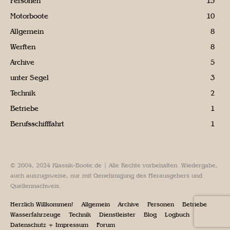
Personen
15
Motorboote
10
Allgemein
8
Werften
8
Archive
5
unter Segel
3
Technik
2
Betriebe
1
Berufsschifffahrt
1
© 2004, 2024 Klassik-Boote.de | Alle Rechte vorbehalten. Wiedergabe,
auch auszugsweise, nur mit Genehmigung des Herausgebers und
Quellennachweis.
Herzlich Willkommen!
Allgemein
Archive
Personen
Betriebe
Wasserfahrzeuge
Technik
Dienstleister
Blog
Logbuch
Datenschutz + Impressum
Forum