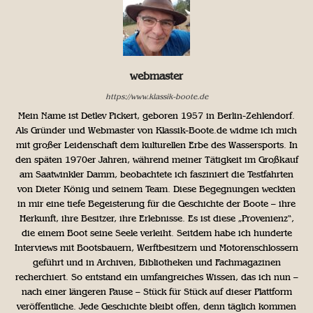
webmaster
https://www.klassik-boote.de
Mein Name ist Detlev Pickert, geboren 1957 in Berlin-Zehlendorf.
Als Gründer und Webmaster von Klassik-Boote.de widme ich mich
mit großer Leidenschaft dem kulturellen Erbe des Wassersports. In
den späten 1970er Jahren, während meiner Tätigkeit im Großkauf
am Saatwinkler Damm, beobachtete ich fasziniert die Testfahrten
von Dieter König und seinem Team. Diese Begegnungen weckten
in mir eine tiefe Begeisterung für die Geschichte der Boote – ihre
Herkunft, ihre Besitzer, ihre Erlebnisse. Es ist diese „Provenienz“,
die einem Boot seine Seele verleiht. Seitdem habe ich hunderte
Interviews mit Bootsbauern, Werftbesitzern und Motorenschlossern
geführt und in Archiven, Bibliotheken und Fachmagazinen
recherchiert. So entstand ein umfangreiches Wissen, das ich nun –
nach einer längeren Pause – Stück für Stück auf dieser Plattform
veröffentliche. Jede Geschichte bleibt offen, denn täglich kommen