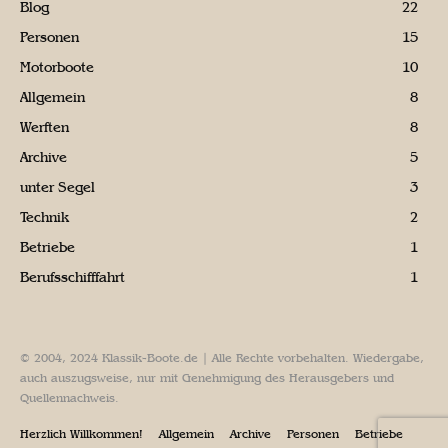
Blog
22
Personen
15
Motorboote
10
Allgemein
8
Werften
8
Archive
5
unter Segel
3
Technik
2
Betriebe
1
Berufsschifffahrt
1
© 2004, 2024 Klassik-Boote.de | Alle Rechte vorbehalten. Wiedergabe,
auch auszugsweise, nur mit Genehmigung des Herausgebers und
Quellennachweis.
Herzlich Willkommen!
Allgemein
Archive
Personen
Betriebe