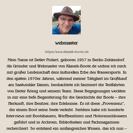
webmaster
https://www.klassik-boote.de
Mein Name ist Detlev Pickert, geboren 1957 in Berlin-Zehlendorf.
Als Gründer und Webmaster von Klassik-Boote.de widme ich mich
mit großer Leidenschaft dem kulturellen Erbe des Wassersports. In
den späten 1970er Jahren, während meiner Tätigkeit im Großkauf
am Saatwinkler Damm, beobachtete ich fasziniert die Testfahrten
von Dieter König und seinem Team. Diese Begegnungen weckten
in mir eine tiefe Begeisterung für die Geschichte der Boote – ihre
Herkunft, ihre Besitzer, ihre Erlebnisse. Es ist diese „Provenienz“,
die einem Boot seine Seele verleiht. Seitdem habe ich hunderte
Interviews mit Bootsbauern, Werftbesitzern und Motorenschlossern
geführt und in Archiven, Bibliotheken und Fachmagazinen
recherchiert. So entstand ein umfangreiches Wissen, das ich nun –