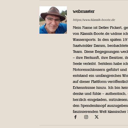
webmaster
https://www.klassik-boote.de
Mein Name ist Detlev Pickert, 
von Klassik-Boote.de widme ich
Wassersports. In den späten 1
Saatwinkler Damm, beobachtete 
Team. Diese Begegnungen weckte
– ihre Herkunft, ihre Besitzer, 
Seele verleiht. Seitdem habe ic
Motorenschlossern geführt und 
entstand ein umfangreiches Wis
auf dieser Plattform veröffentl
Erkenntnisse hinzu. Ich bin kein
denke und fühle – authentisch, 
herzlich eingeladen, mitzulesen
den Spendenknopf auszugeben. 
faszinierenden Welt klassischer