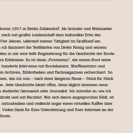
geboren 1957 in Berlin-Zehlendorf. Als Gründer und Webmaster
 mich mit großer Leidenschaft dem kulturellen Erbe des
970er Jahren, während meiner Tätigkeit im Großkauf am
ich fasziniert die Testfahrten von Dieter König und seinem
n in mir eine tiefe Begeisterung für die Geschichte der Boote
ihre Erlebnisse. Es ist diese „Provenienz“, die einem Boot seine
h hunderte Interviews mit Bootsbauern, Werftbesitzern und
in Archiven, Bibliotheken und Fachmagazinen recherchiert. So
sen, das ich nun – nach einer längeren Pause – Stück für Stück
iche. Jede Geschichte bleibt offen, denn täglich kommen neue
 studierter Germanist oder Journalist. Ich schreibe so, wie ich
direkt und mit Herzblut. Wer sich davon angesprochen fühlt, ist
, mitzudenken und vielleicht sogar einen virtuellen Kaffee über
Vielen Dank für Eure Unterstützung und Euer Interesse an der
 Boote.