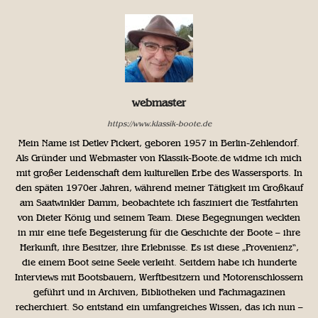
webmaster
https://www.klassik-boote.de
Mein Name ist Detlev Pickert, geboren 1957 in Berlin-Zehlendorf.
Als Gründer und Webmaster von Klassik-Boote.de widme ich mich
mit großer Leidenschaft dem kulturellen Erbe des Wassersports. In
den späten 1970er Jahren, während meiner Tätigkeit im Großkauf
am Saatwinkler Damm, beobachtete ich fasziniert die Testfahrten
von Dieter König und seinem Team. Diese Begegnungen weckten
in mir eine tiefe Begeisterung für die Geschichte der Boote – ihre
Herkunft, ihre Besitzer, ihre Erlebnisse. Es ist diese „Provenienz“,
die einem Boot seine Seele verleiht. Seitdem habe ich hunderte
Interviews mit Bootsbauern, Werftbesitzern und Motorenschlossern
geführt und in Archiven, Bibliotheken und Fachmagazinen
recherchiert. So entstand ein umfangreiches Wissen, das ich nun –