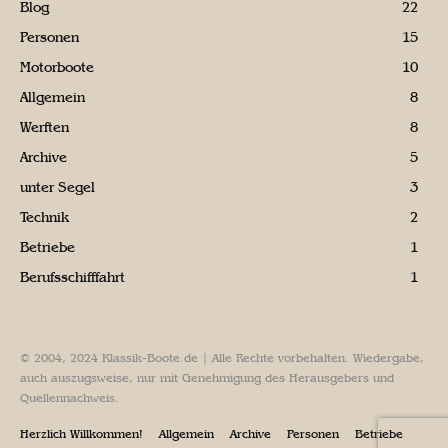
Blog
22
Personen
15
Motorboote
10
Allgemein
8
Werften
8
Archive
5
unter Segel
3
Technik
2
Betriebe
1
Berufsschifffahrt
1
© 2004, 2024 Klassik-Boote.de | Alle Rechte vorbehalten. Wiedergabe,
auch auszugsweise, nur mit Genehmigung des Herausgebers und
Quellennachweis.
Herzlich Willkommen!
Allgemein
Archive
Personen
Betriebe